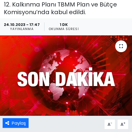
12. Kalkınma Planı TBMM Plan ve Bütçe
Komisyonu’nda kabul edildi.
24.10.2023 - 17:47
1 DK
YAYINLANMA
OKUNMA SÜRESI
Paylaş
-
+
A
A