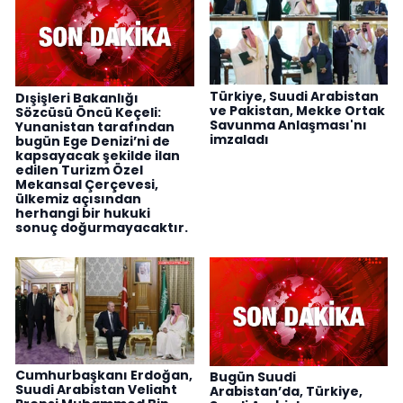
Türkiye, Suudi Arabistan
Dışişleri Bakanlığı
ve Pakistan, Mekke Ortak
Sözcüsü Öncü Keçeli:
Savunma Anlaşması'nı
Yunanistan tarafından
imzaladı
bugün Ege Denizi’ni de
kapsayacak şekilde ilan
edilen Turizm Özel
Mekansal Çerçevesi,
ülkemiz açısından
herhangi bir hukuki
sonuç doğurmayacaktır.
Cumhurbaşkanı Erdoğan,
Bugün Suudi
Suudi Arabistan Veliaht
Arabistan’da, Türkiye,