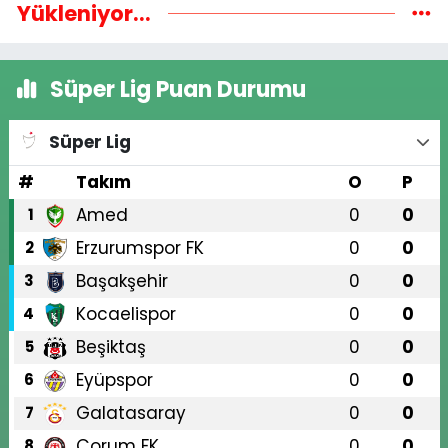
Yükleniyor...
Süper Lig Puan Durumu
Süper Lig
#
Takım
O
P
Amed
0
0
1
Erzurumspor FK
0
0
2
Başakşehir
0
0
3
Kocaelispor
0
0
4
Beşiktaş
0
0
5
Eyüpspor
0
0
6
Galatasaray
0
0
7
Çorum FK
0
0
8