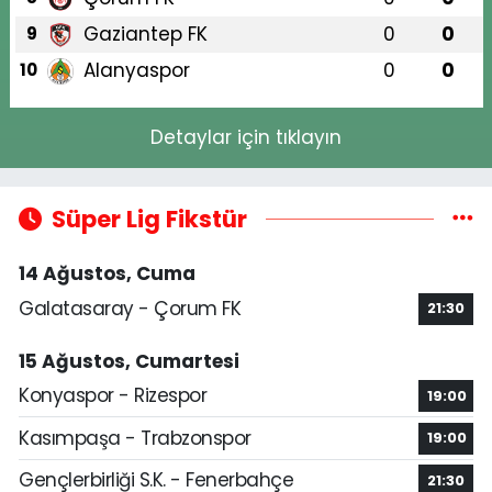
Gaziantep FK
0
0
9
Alanyaspor
0
0
10
Detaylar için tıklayın
Süper Lig Fikstür
14 Ağustos, Cuma
Galatasaray - Çorum FK
21:30
15 Ağustos, Cumartesi
Konyaspor - Rizespor
19:00
Kasımpaşa - Trabzonspor
19:00
Gençlerbirliği S.K. - Fenerbahçe
21:30