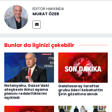
EDITÖR HAKKINDA
MURAT ÖZER
Bunlar da ilginizi çekebilir
Netanyahu, Gazze’deki
Galatasaray taraftar
ateşkesin ikinci aşama
grubu lideri Sebahattin
planını reddettiklerini
Şirin gözaltına alındı
açıkladı