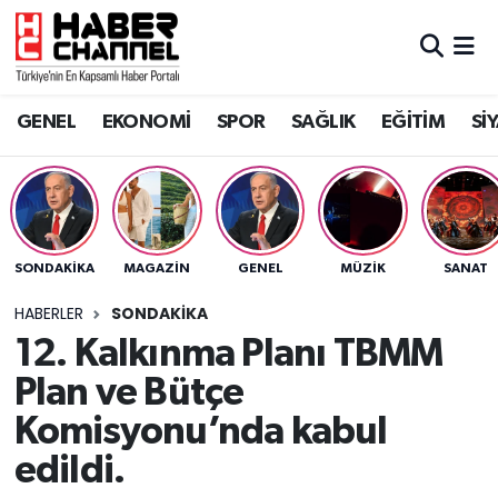
GENEL
Nöbetçi Eczaneler
GENEL
EKONOMİ
SPOR
SAĞLIK
EĞİTİM
Sİ
EKONOMİ
Hava Durumu
SPOR
Trafik Durumu
SAĞLIK
Süper Lig Puan Durumu ve Fikstür
SONDAKIKA
MAGAZİN
GENEL
MÜZİK
SANAT
EĞİTİM
Tüm Manşetler
HABERLER
SONDAKIKA
12. Kalkınma Planı TBMM
SİYASET
Son Dakika Haberleri
Plan ve Bütçe
MAGAZİN
Haber Arşivi
Komisyonu’nda kabul
edildi.