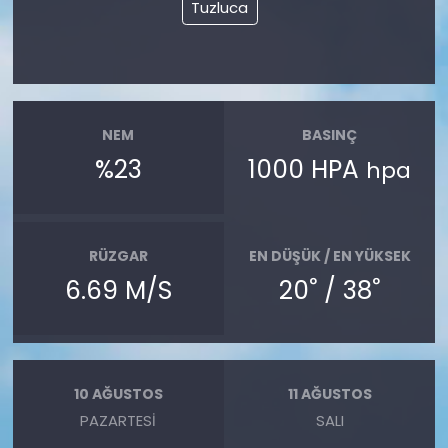
Tuzluca
NEM
BASINÇ
%23
1000 HPA
hpa
RÜZGAR
EN DÜŞÜK / EN YÜKSEK
°
°
6.69 M/S
20
/ 38
10 AĞUSTOS
11 AĞUSTOS
PAZARTESI
SALI