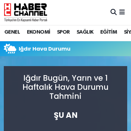
GENEL
Nöbetçi Eczaneler
GENEL
EKONOMİ
SPOR
SAĞLIK
EĞİTİM
Sİ
EKONOMİ
Hava Durumu
Iğdır Hava Durumu
SPOR
Trafik Durumu
SAĞLIK
Süper Lig Puan Durumu ve Fikstür
Iğdır Bugün, Yarın ve 1
EĞİTİM
Tüm Manşetler
Haftalık Hava Durumu
Tahmini
SİYASET
Son Dakika Haberleri
MAGAZİN
Haber Arşivi
ŞU AN