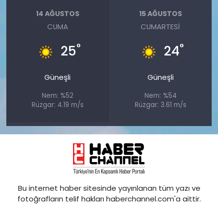
14 AĞUSTOS
15 AĞUSTOS
CUMA
CUMARTESI
°
°
25
24
Güneşli
Güneşli
Nem: %52
Nem: %54
Rüzgar: 4.19 m/s
Rüzgar: 3.61 m/s
Bu internet haber sitesinde yayınlanan tüm yazı ve
fotoğrafların telif hakları haberchannel.com'a aittir.