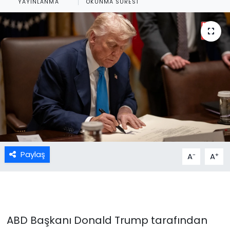
YAYINLANMA
OKUNMA SÜRESI
Paylaş
-
+
A
A
ABD Başkanı Donald Trump tarafından