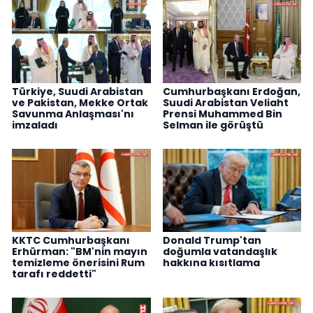
Türkiye, Suudi Arabistan
Cumhurbaşkanı Erdoğan,
ve Pakistan, Mekke Ortak
Suudi Arabistan Veliaht
Savunma Anlaşması'nı
Prensi Muhammed Bin
imzaladı
Selman ile görüştü
KKTC Cumhurbaşkanı
Donald Trump'tan
Erhürman: "BM'nin mayın
doğumla vatandaşlık
temizleme önerisini Rum
hakkına kısıtlama
tarafı reddetti"