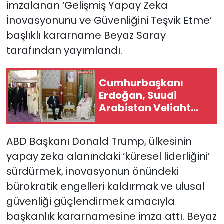
imzalanan ‘Gelişmiş Yapay Zeka
İnovasyonunu ve Güvenliğini Teşvik Etme’
başlıklı kararname Beyaz Saray
tarafından yayımlandı.
Cumhurbaşkanı
Erdoğan, Suudi
Arabistan Veliaht
Prensi Muhammed
Bin Selman ile
ABD Başkanı Donald Trump, ülkesinin
görüştü
yapay zeka alanındaki ‘küresel liderliğini’
sürdürmek, inovasyonun önündeki
bürokratik engelleri kaldırmak ve ulusal
güvenliği güçlendirmek amacıyla
başkanlık kararnamesine imza attı. Beyaz