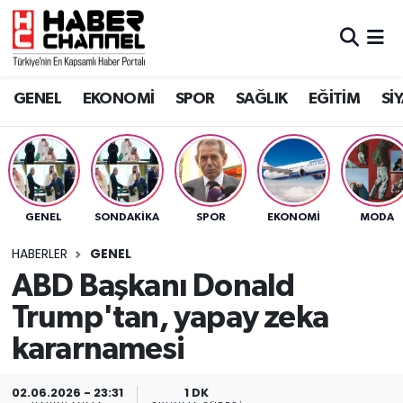
GENEL
Nöbetçi Eczaneler
GENEL
EKONOMİ
SPOR
SAĞLIK
EĞİTİM
Sİ
EKONOMİ
Hava Durumu
SPOR
Trafik Durumu
SAĞLIK
Süper Lig Puan Durumu ve Fikstür
GENEL
SONDAKIKA
SPOR
EKONOMİ
MODA
EĞİTİM
Tüm Manşetler
HABERLER
GENEL
ABD Başkanı Donald
SİYASET
Son Dakika Haberleri
Trump'tan, yapay zeka
MAGAZİN
Haber Arşivi
kararnamesi
02.06.2026 - 23:31
1 DK