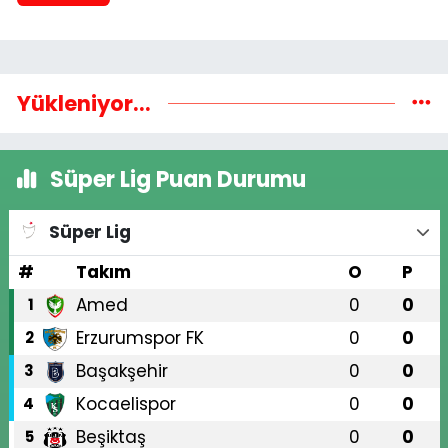
Yükleniyor...
Süper Lig Puan Durumu
Süper Lig
#
Takım
O
P
Amed
0
0
1
Erzurumspor FK
0
0
2
Başakşehir
0
0
3
Kocaelispor
0
0
4
Beşiktaş
0
0
5