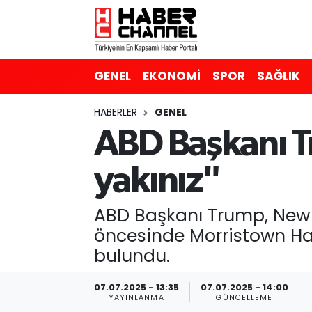
GENEL
Nöbetçi Eczaneler
GENEL
EKONOMİ
SPOR
SAĞLIK
EKONOMİ
Hava Durumu
HABERLER
GENEL
SPOR
Trafik Durumu
ABD Başkanı 
SAĞLIK
Süper Lig Puan Durumu ve Fikstür
yakınız"
EĞİTİM
Tüm Manşetler
ABD Başkanı Trump, New J
SİYASET
Son Dakika Haberleri
öncesinde Morristown H
bulundu.
MAGAZİN
Haber Arşivi
07.07.2025 - 13:35
07.07.2025 - 14:00
YAYINLANMA
GÜNCELLEME