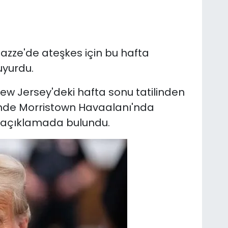
zze'de ateşkes için bu hafta
uyurdu.
w Jersey'deki hafta sonu tatilinden
nde Morristown Havaalanı'nda
 açıklamada bulundu.