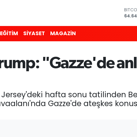
BITC
64.64
DOLA
47,6
EURO
55,0
EĞİTİM
SİYASET
MAGAZİN
STERL
64,21
GRAM
6500
Trump: "Gazze'de an
BİST1
13.79
ersey'deki hafta sonu tatilinden B
avaalanı'nda Gazze'de ateşkes kon