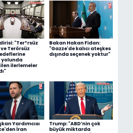
irisi: "Ter*rsüz
Bakan Hakan Fidan:
 ve Terörsüz
"Gazze'de kalıcı ateşkes
edeflerine
dışında seçenek yoktur"
 yolunda
len ilerlemeler
dı"
şkan Yardımcısı
Trump: "ABD’nin çok
e'den İran
büyük miktarda