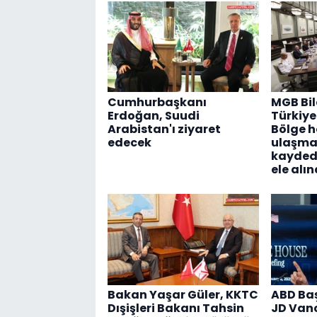
Cumhurbaşkanı
MGB Bild
Erdoğan, Suudi
Türkiye
Arabistan'ı ziyaret
Bölge h
edecek
ulaşma
kaydedi
ele alın
Bakan Yaşar Güler, KKTC
ABD Ba
Dışişleri Bakanı Tahsin
JD Vanc