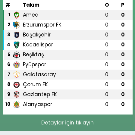
#
Takım
O
P
Amed
0
0
1
Erzurumspor FK
0
0
2
Başakşehir
0
0
3
Kocaelispor
0
0
4
Beşiktaş
0
0
5
Eyüpspor
0
0
6
Galatasaray
0
0
7
Çorum FK
0
0
8
Gaziantep FK
0
0
9
Alanyaspor
0
0
10
Detaylar için tıklayın