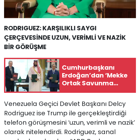
RODRIGUEZ: KARŞILIKLI SAYGI
ÇERÇEVESİNDE UZUN, VERİMLİ VE NAZİK
BİR GÖRÜŞME
Cumhurbaşkanı
Erdoğan’dan ‘Mekke
Ortak Savunma
Anlaşması’ ile ilgili
açıklama
Venezuela Geçici Devlet Başkanı Delcy
Rodriguez ise Trump ile gerçekleştirdiği
telefon görüşmesini ‘uzun, verimli ve nazik’
olarak nitelendirdi. Rodriguez, sanal