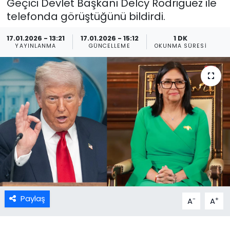
Geçici Devlet Başkanı Delcy Rodriguez ile
telefonda görüştüğünü bildirdi.
17.01.2026 - 13:21
17.01.2026 - 15:12
1 DK
YAYINLANMA
GÜNCELLEME
OKUNMA SÜRESI
Paylaş
-
+
A
A