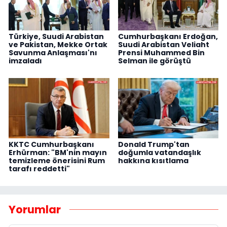
Türkiye, Suudi Arabistan
Cumhurbaşkanı Erdoğan,
ve Pakistan, Mekke Ortak
Suudi Arabistan Veliaht
Savunma Anlaşması'nı
Prensi Muhammed Bin
imzaladı
Selman ile görüştü
KKTC Cumhurbaşkanı
Donald Trump'tan
Erhürman: "BM'nin mayın
doğumla vatandaşlık
temizleme önerisini Rum
hakkına kısıtlama
tarafı reddetti"
Yorumlar