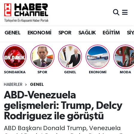
GENEL
Nöbetçi Eczaneler
GENEL
EKONOMİ
SPOR
SAĞLIK
EĞİTİM
Sİ
EKONOMİ
Hava Durumu
SPOR
Trafik Durumu
SAĞLIK
Süper Lig Puan Durumu ve Fikstür
SONDAKIKA
SPOR
GENEL
EKONOMİ
MODA
EĞİTİM
Tüm Manşetler
HABERLER
GENEL
ABD-Venezuela
SİYASET
Son Dakika Haberleri
gelişmeleri: Trump, Delcy
MAGAZİN
Haber Arşivi
Rodriguez ile görüştü
ABD Başkanı Donald Trump, Venezuela