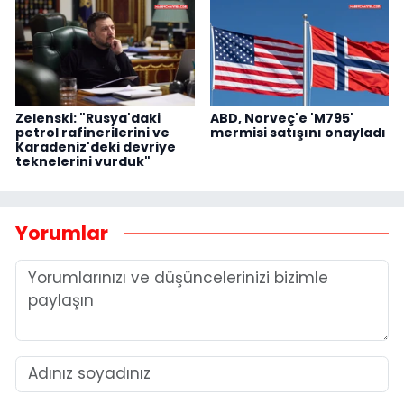
Zelenski: "Rusya'daki
ABD, Norveç'e 'M795'
petrol rafinerilerini ve
mermisi satışını onayladı
Karadeniz'deki devriye
teknelerini vurduk"
Yorumlar