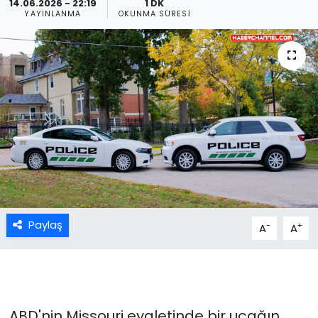
14.06.2026 - 22:19
1 DK
YAYINLANMA
OKUNMA SÜRESI
Paylaş
-
+
A
A
ABD'nin Missouri eyaletinde bir uçağın