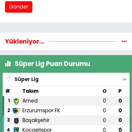
Gönder
Yükleniyor...
Süper Lig Puan Durumu
Süper Lig
#
Takım
O
P
Amed
0
0
1
Erzurumspor FK
0
0
2
Başakşehir
0
0
3
Kocaelispor
0
0
4