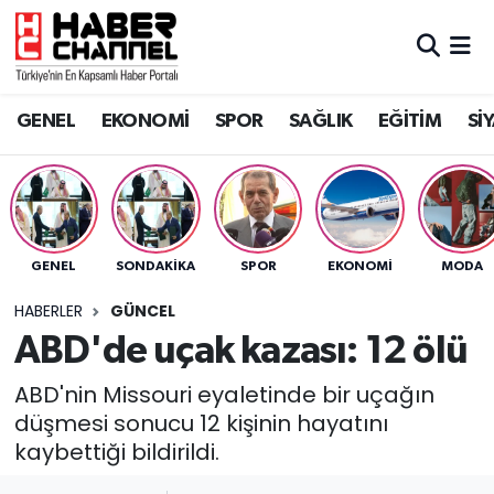
GENEL
Nöbetçi Eczaneler
GENEL
EKONOMİ
SPOR
SAĞLIK
EĞİTİM
Sİ
EKONOMİ
Hava Durumu
SPOR
Trafik Durumu
SAĞLIK
Süper Lig Puan Durumu ve Fikstür
GENEL
SONDAKIKA
SPOR
EKONOMİ
MODA
EĞİTİM
Tüm Manşetler
HABERLER
GÜNCEL
ABD'de uçak kazası: 12 ölü
SİYASET
Son Dakika Haberleri
ABD'nin Missouri eyaletinde bir uçağın
düşmesi sonucu 12 kişinin hayatını
MAGAZİN
Haber Arşivi
kaybettiği bildirildi.