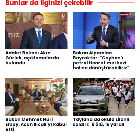
Bunlar da ilginizi çekebilir
Adalet Bakanı Akın
Bakan Alparslan
Gürlek, açıklamalarda
Bayraktar: "Ceyhan'ı
bulundu
petrol ticaret merkezi
haline dönüştürebiliriz"
Bakan Mehmet Nuri
Tayland'da okula silahlı
Ersoy, Acun Ilıcalı'yı kabul
saldırı: '6 ölü, 15 yaralı'
etti