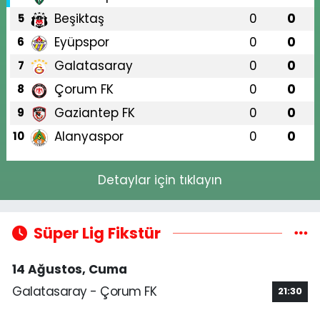
Beşiktaş
0
0
5
Eyüpspor
0
0
6
Galatasaray
0
0
7
Çorum FK
0
0
8
Gaziantep FK
0
0
9
Alanyaspor
0
0
10
Detaylar için tıklayın
Süper Lig Fikstür
14 Ağustos, Cuma
Galatasaray - Çorum FK
21:30