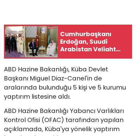
Cumhurbaşkanı
Erdoğan, Suudi
Arabistan Veliaht
Prensi Muhammed
Bin Selman ile
ABD Hazine Bakanlığı, Küba Devlet
görüştü
Başkanı Miguel Diaz-Canel'in de
aralarında bulunduğu 5 kişi ve 5 kurumu
yaptırım listesine aldı.
ABD Hazine Bakanlığı Yabancı Varlıkları
Kontrol Ofisi (OFAC) tarafından yapılan
açıklamada, Küba'ya yönelik yaptırım