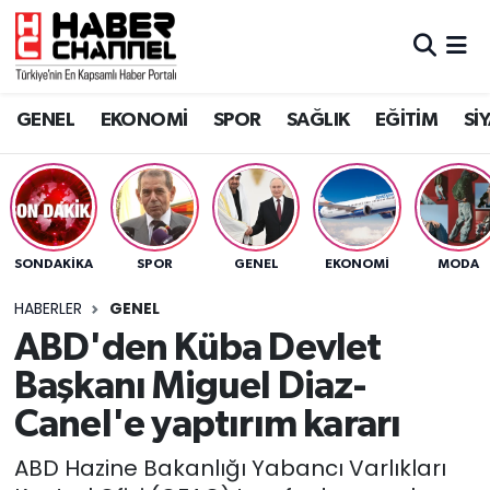
GENEL
Nöbetçi Eczaneler
GENEL
EKONOMİ
SPOR
SAĞLIK
EĞİTİM
Sİ
EKONOMİ
Hava Durumu
SPOR
Trafik Durumu
SAĞLIK
Süper Lig Puan Durumu ve Fikstür
SONDAKIKA
SPOR
GENEL
EKONOMİ
MODA
EĞİTİM
Tüm Manşetler
HABERLER
GENEL
ABD'den Küba Devlet
SİYASET
Son Dakika Haberleri
Başkanı Miguel Diaz-
MAGAZİN
Haber Arşivi
Canel'e yaptırım kararı
ABD Hazine Bakanlığı Yabancı Varlıkları