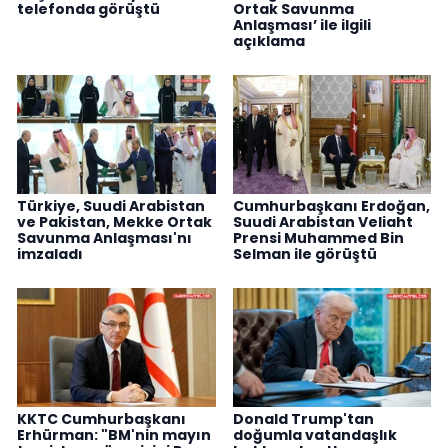
telefonda görüştü
Ortak Savunma
Anlaşması’ ile ilgili
açıklama
Türkiye, Suudi Arabistan
Cumhurbaşkanı Erdoğan,
ve Pakistan, Mekke Ortak
Suudi Arabistan Veliaht
Savunma Anlaşması'nı
Prensi Muhammed Bin
imzaladı
Selman ile görüştü
KKTC Cumhurbaşkanı
Donald Trump'tan
Erhürman: "BM'nin mayın
doğumla vatandaşlık