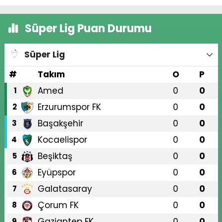
Süper Lig Puan Durumu
Süper Lig
#
Takım
O
P
Amed
0
0
1
Erzurumspor FK
0
0
2
Başakşehir
0
0
3
Kocaelispor
0
0
4
Beşiktaş
0
0
5
Eyüpspor
0
0
6
Galatasaray
0
0
7
Çorum FK
0
0
8
Gaziantep FK
0
0
9