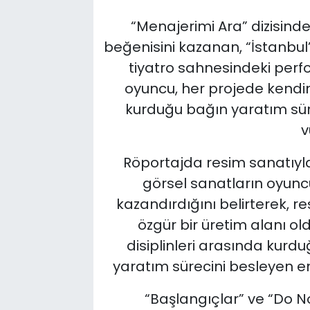
“Menajerimi Ara” dizisindek
beğenisini kazanan, “İstanbul’
tiyatro sahnesindeki perf
oyuncu, her projede kendind
kurduğu bağın yaratım sür
v
Röportajda resim sanatıyla
görsel sanatların oyuncul
kazandırdığını belirterek,
özgür bir üretim alanı ol
disiplinleri arasında kurdu
yaratım sürecini besleyen en
“Başlangıçlar” ve “Do No