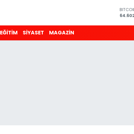
DOLA
47,59
EURO
55,07
EĞİTİM
SİYASET
MAGAZİN
STERLİ
64,24
GRAM 
6518.2
BİST10
13.768
BITCO
64.60