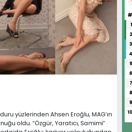
1
 duru yüzlerinden Ahsen Eroğlu, MAG’ın
uğu oldu. “Özgür, Yaratıcı, Samimi”
portajda Eroğlu; kariyer yolculuğundan