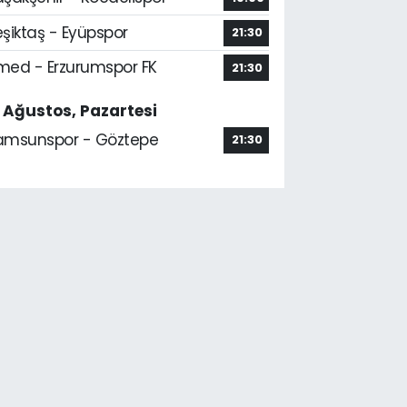
şiktaş - Eyüpspor
21:30
med - Erzurumspor FK
21:30
7 Ağustos, Pazartesi
amsunspor - Göztepe
21:30