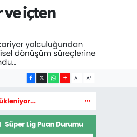
 ve içten
 kariyer yolculuğundan
şisel dönüşüm süreçlerine
undu…
-
+
A
A
ükleniyor...
Süper Lig Puan Durumu