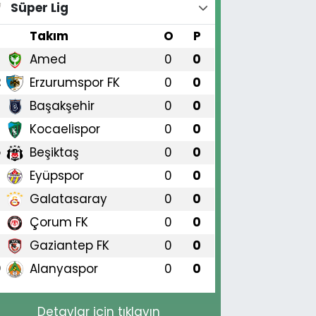
Süper Lig
#
Takım
O
P
Amed
0
0
1
Erzurumspor FK
0
0
2
Başakşehir
0
0
3
Kocaelispor
0
0
4
Beşiktaş
0
0
5
Eyüpspor
0
0
6
Galatasaray
0
0
7
Çorum FK
0
0
8
Gaziantep FK
0
0
9
Alanyaspor
0
0
0
Detaylar için tıklayın