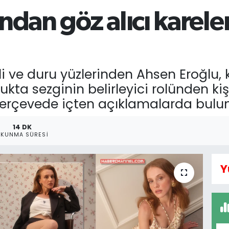
dan göz alıcı kareler
li ve duru yüzlerinden Ahsen Eroğlu,
kta sezginin belirleyici rolünden ki
çerçevede içten açıklamalarda bul
14 DK
OKUNMA SÜRESI
Y