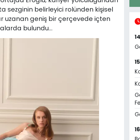
 sezginin belirleyici rolünden kişisel
 uzanan geniş bir çerçevede içten
alarda bulundu…
1
G
1
K
K
Ge
F
G
1
B