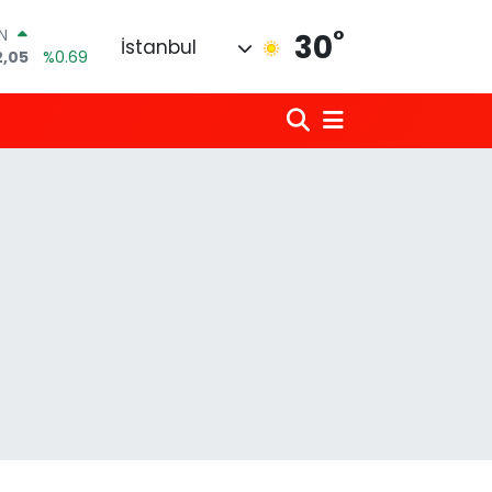
°
R
30
İstanbul
86
%0.06
00
%0.1
N
38
%0.21
ALTIN
3
%0.39
0
%48
IN
2,05
%0.69