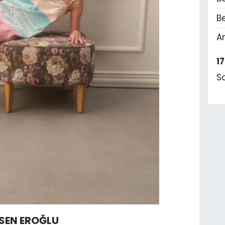
Be
A
1
S
SEN EROĞLU