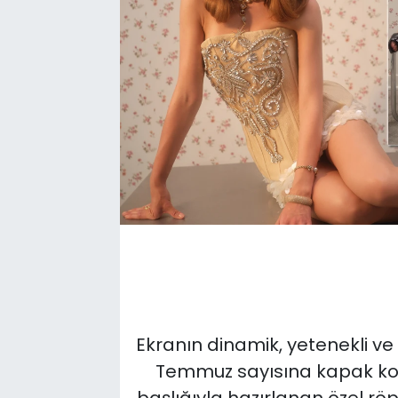
Ekranın dinamik, yetenekli ve
Temmuz sayısına kapak kon
başlığıyla hazırlanan özel rö