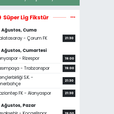
Süper Lig Fikstür
4 Ağustos, Cuma
alatasaray - Çorum FK
21:30
5 Ağustos, Cumartesi
onyaspor - Rizespor
19:00
asımpaşa - Trabzonspor
19:00
nçlerbirliği S.K. -
21:30
enerbahçe
aziantep FK - Alanyaspor
21:30
6 Ağustos, Pazar
aşakşehir - Kocaelispor
19:00