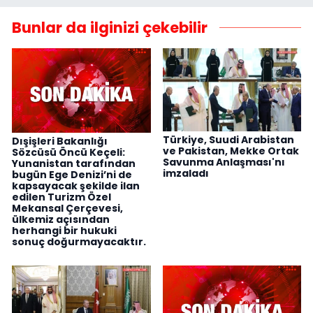
Bunlar da ilginizi çekebilir
Türkiye, Suudi Arabistan
Dışişleri Bakanlığı
ve Pakistan, Mekke Ortak
Sözcüsü Öncü Keçeli:
Savunma Anlaşması'nı
Yunanistan tarafından
imzaladı
bugün Ege Denizi’ni de
kapsayacak şekilde ilan
edilen Turizm Özel
Mekansal Çerçevesi,
ülkemiz açısından
herhangi bir hukuki
sonuç doğurmayacaktır.