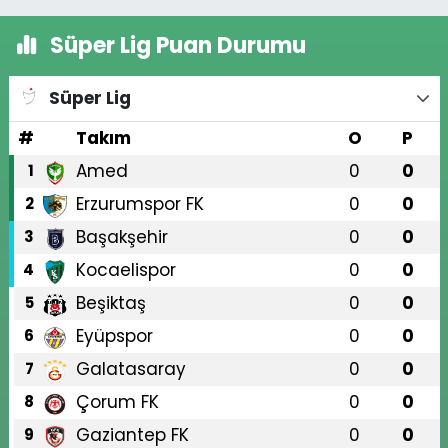
Süper Lig Puan Durumu
Süper Lig
#
Takım
O
P
Amed
0
0
1
Erzurumspor FK
0
0
2
Başakşehir
0
0
3
Kocaelispor
0
0
4
Beşiktaş
0
0
5
Eyüpspor
0
0
6
Galatasaray
0
0
7
Çorum FK
0
0
8
Gaziantep FK
0
0
9