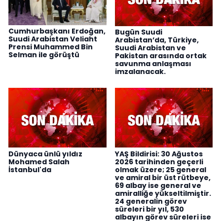
Cumhurbaşkanı Erdoğan,
Bugün Suudi
Suudi Arabistan Veliaht
Arabistan’da, Türkiye,
Prensi Muhammed Bin
Suudi Arabistan ve
Selman ile görüştü
Pakistan arasında ortak
savunma anlaşması
imzalanacak.
Dünyaca ünlü yıldız
YAŞ Bildirisi: 30 Ağustos
Mohamed Salah
2026 tarihinden geçerli
İstanbul'da
olmak üzere; 25 general
ve amiral bir üst rütbeye,
69 albay ise general ve
amiralliğe yükseltilmiştir.
24 generalin görev
süreleri bir yıl, 530
albayın görev süreleri ise