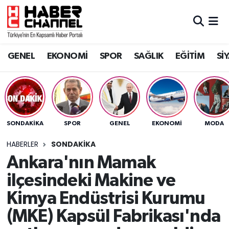
GENEL
Nöbetçi Eczaneler
GENEL
EKONOMİ
SPOR
SAĞLIK
EĞİTİM
Sİ
EKONOMİ
Hava Durumu
SPOR
Trafik Durumu
SAĞLIK
Süper Lig Puan Durumu ve Fikstür
SONDAKIKA
SPOR
GENEL
EKONOMİ
MODA
EĞİTİM
Tüm Manşetler
HABERLER
SONDAKIKA
Ankara'nın Mamak
SİYASET
Son Dakika Haberleri
ilçesindeki Makine ve
MAGAZİN
Haber Arşivi
Kimya Endüstrisi Kurumu
(MKE) Kapsül Fabrikası'nda