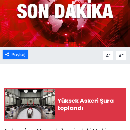
Paylaş
-
+
A
A
Yüksek Askeri Şura
toplandı