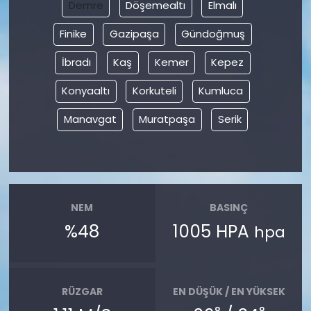
Demre
Döşemealtı
Elmalı
Finike
Gazipaşa
Gündoğmuş
İbradı
Kaş
Kemer
Kepez
Konyaaltı
Korkuteli
Kumluca
Manavgat
Muratpaşa
Serik
NEM
BASINÇ
%48
1005 HPA
hpa
RÜZGAR
EN DÜŞÜK / EN YÜKSEK
°
°