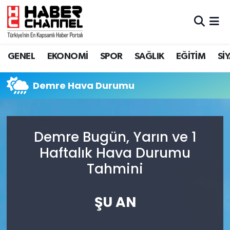
GENEL
Nöbetçi Eczaneler
GENEL
EKONOMİ
SPOR
SAĞLIK
EĞİTİM
Sİ
EKONOMİ
Hava Durumu
Demre Hava Durumu
SPOR
Trafik Durumu
SAĞLIK
Süper Lig Puan Durumu ve Fikstür
Demre Bugün, Yarın ve 1
EĞİTİM
Tüm Manşetler
Haftalık Hava Durumu
Tahmini
SİYASET
Son Dakika Haberleri
MAGAZİN
Haber Arşivi
ŞU AN