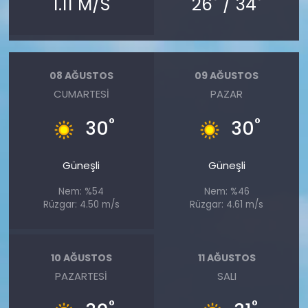
1.11 M/S
26
/ 34
08 AĞUSTOS
09 AĞUSTOS
CUMARTESI
PAZAR
°
°
30
30
Güneşli
Güneşli
Nem: %54
Nem: %46
Rüzgar: 4.50 m/s
Rüzgar: 4.61 m/s
10 AĞUSTOS
11 AĞUSTOS
PAZARTESI
SALI
°
°