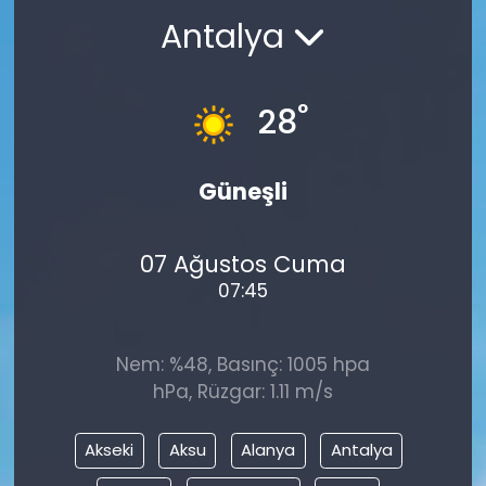
Antalya
°
28
Güneşli
07 Ağustos Cuma
07:45
Nem: %48, Basınç: 1005 hpa
hPa, Rüzgar: 1.11 m/s
Akseki
Aksu
Alanya
Antalya