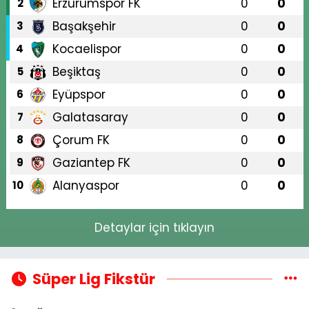
Erzurumspor FK
0
0
2
Başakşehir
0
0
3
Kocaelispor
0
0
4
Beşiktaş
0
0
5
Eyüpspor
0
0
6
Galatasaray
0
0
7
Çorum FK
0
0
8
Gaziantep FK
0
0
9
Alanyaspor
0
0
10
Detaylar için tıklayın
Süper Lig Fikstür