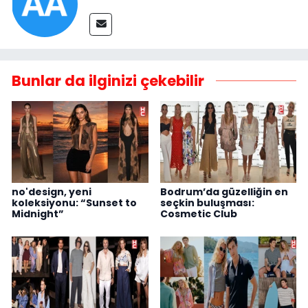
Bunlar da ilginizi çekebilir
no'design, yeni
Bodrum’da güzelliğin en
koleksiyonu: “Sunset to
seçkin buluşması:
Midnight”
Cosmetic Club