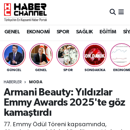
GENEL
Nöbetçi Eczaneler
GENEL
EKONOMİ
SPOR
SAĞLIK
EĞİTİM
Sİ
EKONOMİ
Hava Durumu
SPOR
Trafik Durumu
SAĞLIK
Süper Lig Puan Durumu ve Fikstür
GÜNCEL
GENEL
SPOR
SONDAKIKA
EKONOM
EĞİTİM
Tüm Manşetler
HABERLER
MODA
Armani Beauty: Yıldızlar
SİYASET
Son Dakika Haberleri
Emmy Awards 2025'te göz
MAGAZİN
Haber Arşivi
kamaştırdı
77. Emmy Ödül Töreni kapsamında,