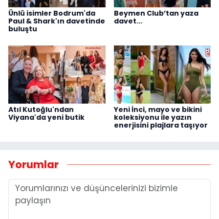
Ünlü isimler Bodrum'da
Beymen Club’tan yaza
Paul & Shark'ın davetinde
davet...
buluştu
Atıl Kutoğlu'ndan
Yeni İnci, mayo ve bikini
Viyana'da yeni butik
koleksiyonu ile yazın
enerjisini plajlara taşıyor
Yorumlar