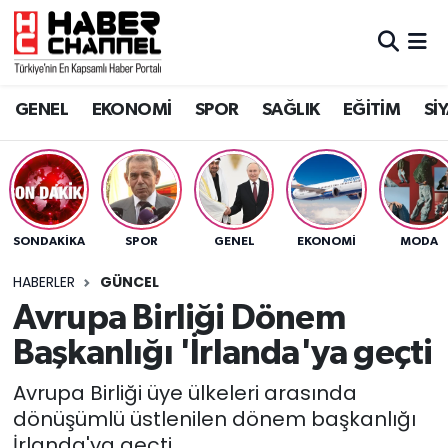
GENEL
Nöbetçi Eczaneler
GENEL
EKONOMİ
SPOR
SAĞLIK
EĞİTİM
Sİ
EKONOMİ
Hava Durumu
SPOR
Trafik Durumu
SAĞLIK
Süper Lig Puan Durumu ve Fikstür
SONDAKIKA
SPOR
GENEL
EKONOMİ
MODA
EĞİTİM
Tüm Manşetler
HABERLER
GÜNCEL
Avrupa Birliği Dönem
SİYASET
Son Dakika Haberleri
Başkanlığı 'İrlanda'ya geçti
MAGAZİN
Haber Arşivi
Avrupa Birliği üye ülkeleri arasında
dönüşümlü üstlenilen dönem başkanlığı
İrlanda'ya geçti.