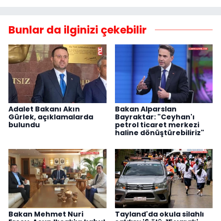
Bunlar da ilginizi çekebilir
Adalet Bakanı Akın
Bakan Alparslan
Gürlek, açıklamalarda
Bayraktar: "Ceyhan'ı
bulundu
petrol ticaret merkezi
haline dönüştürebiliriz"
Bakan Mehmet Nuri
Tayland'da okula silahlı