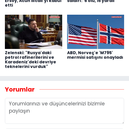
Ersoy, Acun Ilıcalı'yı kabul
saldırı: '6 ölü, 15 yaralı'
etti
Zelenski: "Rusya'daki
ABD, Norveç'e 'M795'
petrol rafinerilerini ve
mermisi satışını onayladı
Karadeniz'deki devriye
teknelerini vurduk"
Yorumlar