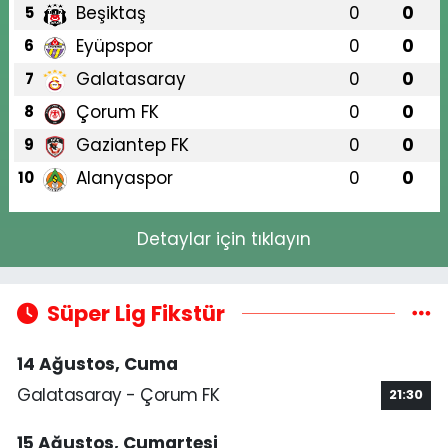
Beşiktaş
0
0
5
Eyüpspor
0
0
6
Galatasaray
0
0
7
Çorum FK
0
0
8
Gaziantep FK
0
0
9
Alanyaspor
0
0
10
Detaylar için tıklayın
Süper Lig Fikstür
14 Ağustos, Cuma
Galatasaray - Çorum FK
21:30
15 Ağustos, Cumartesi