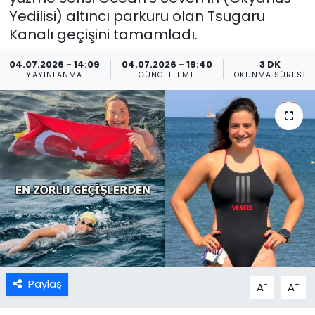
Yedilisi) altıncı parkuru olan Tsugaru
Kanalı geçişini tamamladı.
04.07.2026 - 14:09
04.07.2026 - 19:40
3 DK
YAYINLANMA
GÜNCELLEME
OKUNMA SÜRESI
Paylaş
-
+
A
A