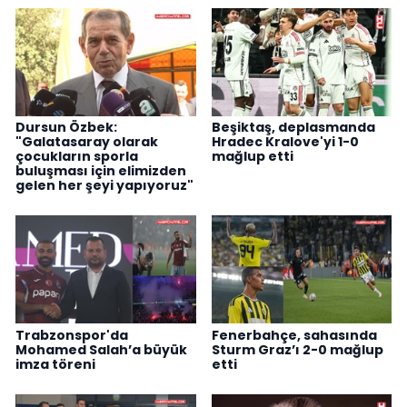
Dursun Özbek:
Beşiktaş, deplasmanda
"Galatasaray olarak
Hradec Kralove'yi 1-0
çocukların sporla
mağlup etti
buluşması için elimizden
gelen her şeyi yapıyoruz"
Trabzonspor'da
Fenerbahçe, sahasında
Mohamed Salah’a büyük
Sturm Graz’ı 2-0 mağlup
imza töreni
etti