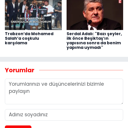
Trabzon’da Mohamed
Serdal Adalı: "Bazı şeyler,
Salah’a coşkulu
ilk önce Beşiktaş’ın
karşılama
yapısına sonra da benim
yapıma uymadı"
Yorumlar