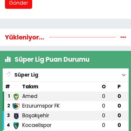
Gönder
Yükleniyor...
Süper Lig Puan Durumu
Süper Lig
#
Takım
O
P
Amed
0
0
1
Erzurumspor FK
0
0
2
Başakşehir
0
0
3
Kocaelispor
0
0
4