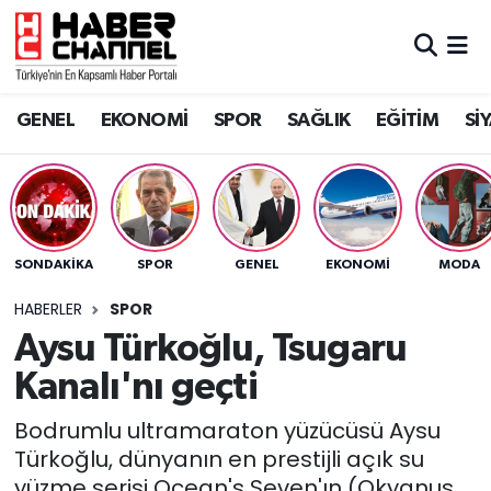
GENEL
Nöbetçi Eczaneler
GENEL
EKONOMİ
SPOR
SAĞLIK
EĞİTİM
Sİ
EKONOMİ
Hava Durumu
SPOR
Trafik Durumu
SAĞLIK
Süper Lig Puan Durumu ve Fikstür
SONDAKIKA
SPOR
GENEL
EKONOMİ
MODA
EĞİTİM
Tüm Manşetler
HABERLER
SPOR
Aysu Türkoğlu, Tsugaru
SİYASET
Son Dakika Haberleri
Kanalı'nı geçti
MAGAZİN
Haber Arşivi
Bodrumlu ultramaraton yüzücüsü Aysu
Türkoğlu, dünyanın en prestijli açık su
yüzme serisi Ocean's Seven'ın (Okyanus