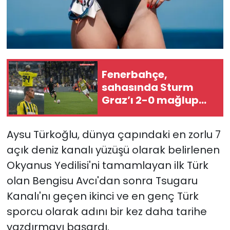
Fenerbahçe,
sahasında Sturm
Graz’ı 2-0 mağlup
etti
Aysu Türkoğlu, dünya çapındaki en zorlu 7
açık deniz kanalı yüzüşü olarak belirlenen
Okyanus Yedilisi'ni tamamlayan ilk Türk
olan Bengisu Avcı'dan sonra Tsugaru
Kanalı'nı geçen ikinci ve en genç Türk
sporcu olarak adını bir kez daha tarihe
yazdırmayı başardı.