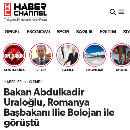
GENEL
Nöbetçi Eczaneler
GENEL
EKONOMİ
SPOR
SAĞLIK
EĞİTİM
Sİ
EKONOMİ
Hava Durumu
SPOR
Trafik Durumu
SAĞLIK
Süper Lig Puan Durumu ve Fikstür
SONDAKIKA
SPOR
GENEL
EKONOMİ
MODA
EĞİTİM
Tüm Manşetler
HABERLER
GENEL
Bakan Abdulkadir
SİYASET
Son Dakika Haberleri
Uraloğlu, Romanya
MAGAZİN
Haber Arşivi
Başbakanı Ilie Bolojan ile
görüştü