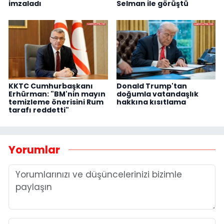
imzaladı
Selman ile görüştü
KKTC Cumhurbaşkanı
Donald Trump'tan
Erhürman: "BM'nin mayın
doğumla vatandaşlık
temizleme önerisini Rum
hakkına kısıtlama
tarafı reddetti"
Yorumlar