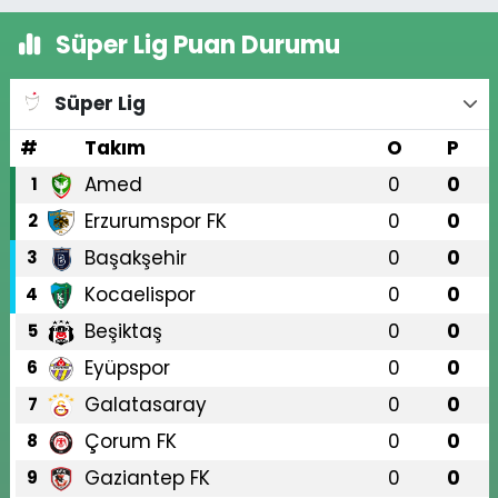
Süper Lig Puan Durumu
Süper Lig
#
Takım
O
P
Amed
0
0
1
Erzurumspor FK
0
0
2
Başakşehir
0
0
3
Kocaelispor
0
0
4
Beşiktaş
0
0
5
Eyüpspor
0
0
6
Galatasaray
0
0
7
Çorum FK
0
0
8
Gaziantep FK
0
0
9