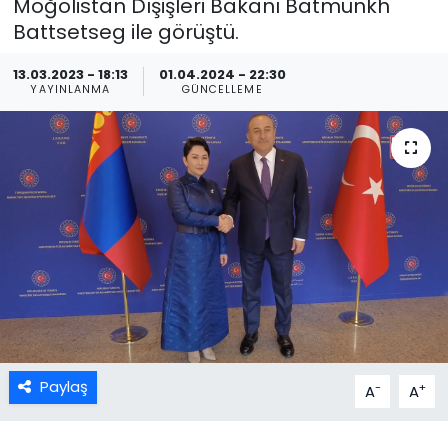
Moğolistan Dışişleri Bakanı Batmunkh
Battsetseg ile görüştü.
13.03.2023 - 18:13
01.04.2024 - 22:30
YAYINLANMA
GÜNCELLEME
Paylaş
-
+
A
A