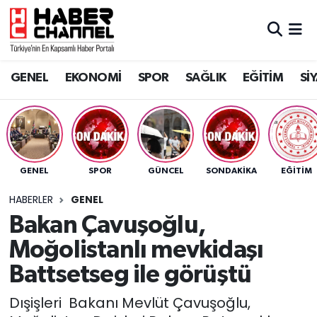
GENEL
Nöbetçi Eczaneler
GENEL
EKONOMİ
SPOR
SAĞLIK
EĞİTİM
Sİ
EKONOMİ
Hava Durumu
SPOR
Trafik Durumu
SAĞLIK
Süper Lig Puan Durumu ve Fikstür
GENEL
SPOR
GÜNCEL
SONDAKIKA
EĞİTİM
EĞİTİM
Tüm Manşetler
HABERLER
GENEL
Bakan Çavuşoğlu,
SİYASET
Son Dakika Haberleri
Moğolistanlı mevkidaşı
MAGAZİN
Haber Arşivi
Battsetseg ile görüştü
Dışişleri Bakanı Mevlüt Çavuşoğlu,