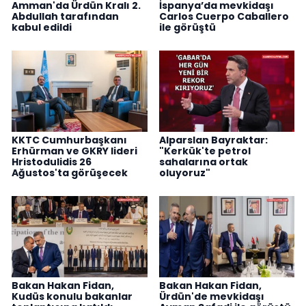
Amman'da Ürdün Kralı 2.
İspanya’da mevkidaşı
Abdullah tarafından
Carlos Cuerpo Caballero
kabul edildi
ile görüştü
KKTC Cumhurbaşkanı
Alparslan Bayraktar:
Erhürman ve GKRY lideri
"Kerkük'te petrol
Hristodulidis 26
sahalarına ortak
Ağustos'ta görüşecek
oluyoruz"
Bakan Hakan Fidan,
Bakan Hakan Fidan,
Kudüs konulu bakanlar
Ürdün'de mevkidaşı