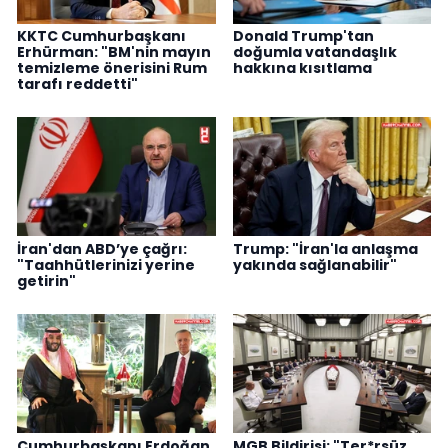
KKTC Cumhurbaşkanı
Donald Trump'tan
Erhürman: "BM'nin mayın
doğumla vatandaşlık
temizleme önerisini Rum
hakkına kısıtlama
tarafı reddetti"
İran'dan ABD’ye çağrı:
Trump: "İran'la anlaşma
"Taahhütlerinizi yerine
yakında sağlanabilir"
getirin"
Cumhurbaşkanı Erdoğan,
MGB Bildirisi: "Ter*rsüz