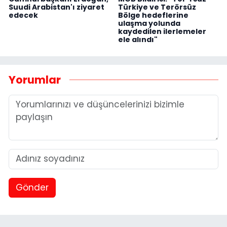
Suudi Arabistan'ı ziyaret
Türkiye ve Terörsüz
edecek
Bölge hedeflerine
ulaşma yolunda
kaydedilen ilerlemeler
ele alındı"
Yorumlar
Gönder