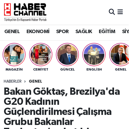
GENEL
Nöbetçi Eczaneler
GENEL
EKONOMİ
SPOR
SAĞLIK
EĞİTİM
Sİ
EKONOMİ
Hava Durumu
SPOR
Trafik Durumu
SAĞLIK
Süper Lig Puan Durumu ve Fikstür
MAGAZİN
CEMİYET
GÜNCEL
ENGLISH
GENEL
EĞİTİM
Tüm Manşetler
HABERLER
GENEL
Bakan Göktaş, Brezilya'da
SİYASET
Son Dakika Haberleri
G20 Kadının
MAGAZİN
Haber Arşivi
Güçlendirilmesi Çalışma
Grubu Bakanlar