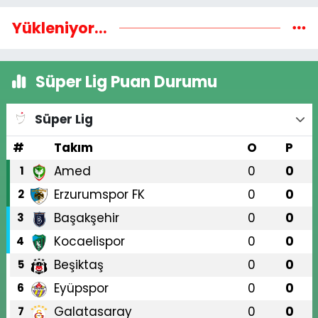
Yükleniyor...
Süper Lig Puan Durumu
Süper Lig
#
Takım
O
P
Amed
0
0
1
Erzurumspor FK
0
0
2
Başakşehir
0
0
3
Kocaelispor
0
0
4
Beşiktaş
0
0
5
Eyüpspor
0
0
6
Galatasaray
0
0
7