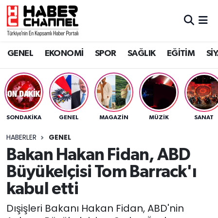
GENEL
Nöbetçi Eczaneler
GENEL
EKONOMİ
SPOR
SAĞLIK
EĞİTİM
Sİ
EKONOMİ
Hava Durumu
SPOR
Trafik Durumu
SAĞLIK
Süper Lig Puan Durumu ve Fikstür
SONDAKIKA
GENEL
MAGAZİN
MÜZİK
SANAT
EĞİTİM
Tüm Manşetler
HABERLER
GENEL
Bakan Hakan Fidan, ABD
SİYASET
Son Dakika Haberleri
Büyükelçisi Tom Barrack'ı
MAGAZİN
Haber Arşivi
kabul etti
Dışişleri Bakanı Hakan Fidan, ABD'nin