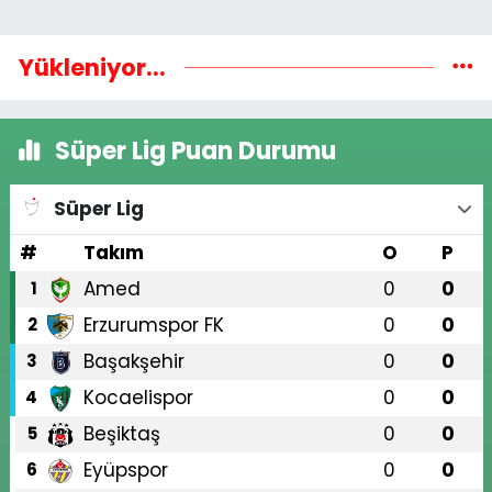
Yükleniyor...
Süper Lig Puan Durumu
Süper Lig
#
Takım
O
P
Amed
0
0
1
Erzurumspor FK
0
0
2
Başakşehir
0
0
3
Kocaelispor
0
0
4
Beşiktaş
0
0
5
Eyüpspor
0
0
6