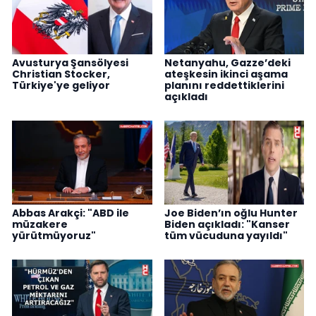
Avusturya Şansölyesi
Netanyahu, Gazze’deki
Christian Stocker,
ateşkesin ikinci aşama
Türkiye'ye geliyor
planını reddettiklerini
açıkladı
Abbas Arakçi: "ABD ile
Joe Biden’ın oğlu Hunter
müzakere
Biden açıkladı: "Kanser
yürütmüyoruz"
tüm vücuduna yayıldı"