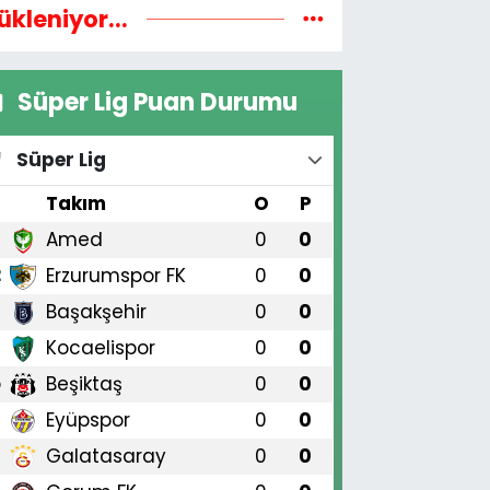
ükleniyor...
Süper Lig Puan Durumu
Süper Lig
#
Takım
O
P
Amed
0
0
1
Erzurumspor FK
0
0
2
Başakşehir
0
0
3
Kocaelispor
0
0
4
Beşiktaş
0
0
5
Eyüpspor
0
0
6
Galatasaray
0
0
7