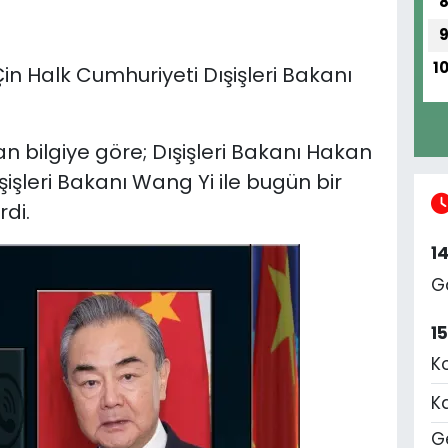
1
Çin Halk Cumhuriyeti Dışişleri Bakanı
n bilgiye göre; Dışişleri Bakanı Hakan
şişleri Bakanı Wang Yi ile bugün bir
di.
1
G
1
K
K
Ge