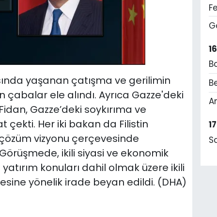
F
G
1
B
sında yaşanan çatışma ve gerilimin
Be
 çabalar ele alındı. Ayrıca Gazze'deki
A
Fidan, Gazze’deki soykırıma ve
çekti. Her iki bakan da Filistin
1
i çözüm vizyonu çerçevesinde
S
Görüşmede, ikili siyasi ve ekonomik
ve yatırım konuları dahil olmak üzere ikili
lmesine yönelik irade beyan edildi. (DHA)