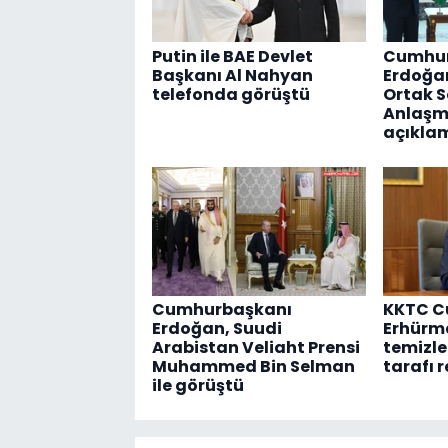
Putin ile BAE Devlet
Cumhur
Başkanı Al Nahyan
Erdoğa
telefonda görüştü
Ortak 
Anlaşmas
açıkla
Cumhurbaşkanı
KKTC C
Erdoğan, Suudi
Erhürm
Arabistan Veliaht Prensi
temizle
Muhammed Bin Selman
tarafı 
ile görüştü