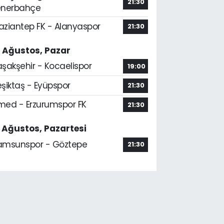
21:30
enerbahçe
aziantep FK - Alanyaspor
21:30
6 Ağustos, Pazar
aşakşehir - Kocaelispor
19:00
şiktaş - Eyüpspor
21:30
med - Erzurumspor FK
21:30
7 Ağustos, Pazartesi
amsunspor - Göztepe
21:30