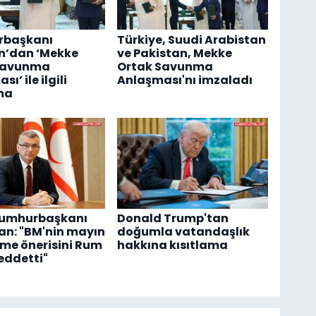
başkanı
Türkiye, Suudi Arabistan
n’dan ‘Mekke
ve Pakistan, Mekke
Savunma
Ortak Savunma
ı’ ile ilgili
Anlaşması'nı imzaladı
ma
umhurbaşkanı
Donald Trump'tan
an: "BM'nin mayın
doğumla vatandaşlık
me önerisini Rum
hakkına kısıtlama
reddetti"