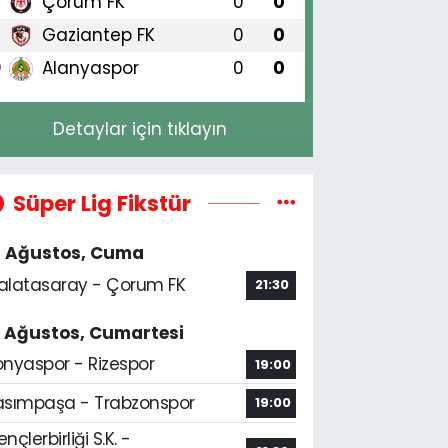
Çorum FK
0
0
8
Gaziantep FK
0
0
9
Alanyaspor
0
0
0
Detaylar için tıklayın
Süper Lig Fikstür
4 Ağustos, Cuma
alatasaray - Çorum FK
21:30
5 Ağustos, Cumartesi
onyaspor - Rizespor
19:00
asımpaşa - Trabzonspor
19:00
nçlerbirliği S.K. -