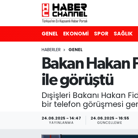
GENEL
Nöbetçi Eczaneler
GENEL
EKONOMİ
SPOR
SAĞLIK
EKONOMİ
Hava Durumu
HABERLER
GENEL
SPOR
Trafik Durumu
Bakan Hakan Fi
SAĞLIK
Süper Lig Puan Durumu ve Fikstür
ile görüştü
EĞİTİM
Tüm Manşetler
Dışişleri Bakanı Hakan Fi
SİYASET
Son Dakika Haberleri
bir telefon görüşmesi ger
MAGAZİN
Haber Arşivi
24.06.2025 - 14:47
24.06.2025 - 16:55
YAYINLANMA
GÜNCELLEME