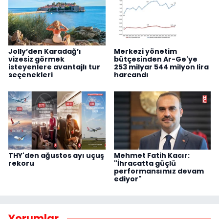
Jolly’den Karadağ’ı
Merkezi yönetim
vizesiz görmek
bütçesinden Ar-Ge'ye
isteyenlere avantajlı tur
253 milyar 544 milyon lira
seçenekleri
harcandı
THY'den ağustos ayı uçuş
Mehmet Fatih Kacır:
rekoru
"İhracatta güçlü
performansımız devam
ediyor"
Yorumlar