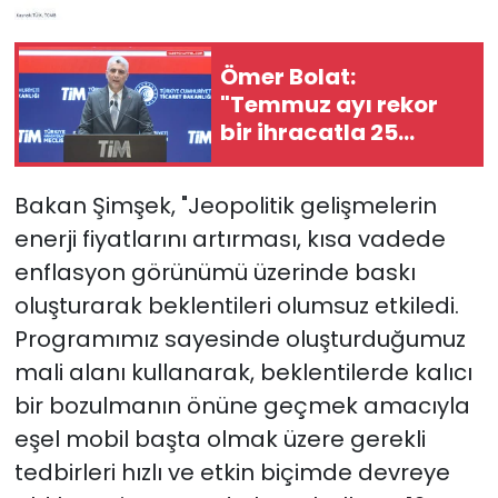
Ömer Bolat:
"Temmuz ayı rekor
bir ihracatla 25
milyar 600 milyon
dolara yükseldi"
Bakan Şimşek, "Jeopolitik gelişmelerin
enerji fiyatlarını artırması, kısa vadede
enflasyon görünümü üzerinde baskı
oluşturarak beklentileri olumsuz etkiledi.
Programımız sayesinde oluşturduğumuz
mali alanı kullanarak, beklentilerde kalıcı
bir bozulmanın önüne geçmek amacıyla
eşel mobil başta olmak üzere gerekli
tedbirleri hızlı ve etkin biçimde devreye