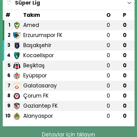
Süper Lig
#
Takım
O
P
Amed
0
0
1
Erzurumspor FK
0
0
2
Başakşehir
0
0
3
Kocaelispor
0
0
4
Beşiktaş
0
0
5
Eyüpspor
0
0
6
Galatasaray
0
0
7
Çorum FK
0
0
8
Gaziantep FK
0
0
9
Alanyaspor
0
0
10
Detaylar için tıklayın