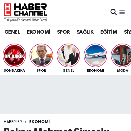
GENEL
Nöbetçi Eczaneler
GENEL
EKONOMİ
SPOR
SAĞLIK
EĞİTİM
Sİ
EKONOMİ
Hava Durumu
SPOR
Trafik Durumu
SAĞLIK
Süper Lig Puan Durumu ve Fikstür
SONDAKIKA
SPOR
GENEL
EKONOMİ
MODA
EĞİTİM
Tüm Manşetler
SİYASET
Son Dakika Haberleri
MAGAZİN
Haber Arşivi
HABERLER
EKONOMİ