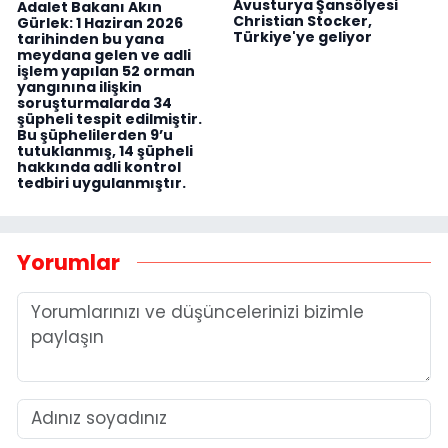
Avusturya Şansölyesi
Adalet Bakanı Akın
Christian Stocker,
Gürlek: 1 Haziran 2026
Türkiye'ye geliyor
tarihinden bu yana
meydana gelen ve adli
işlem yapılan 52 orman
yangınına ilişkin
soruşturmalarda 34
şüpheli tespit edilmiştir.
Bu şüphelilerden 9’u
tutuklanmış, 14 şüpheli
hakkında adli kontrol
tedbiri uygulanmıştır.
Yorumlar