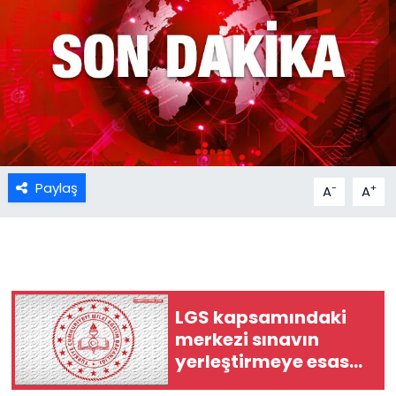
Paylaş
-
+
A
A
LGS kapsamındaki
merkezi sınavın
yerleştirmeye esas
birinci nakil sonuçları