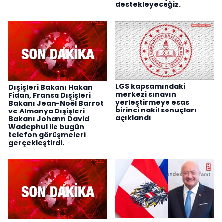
destekleyeceğiz.
LGS kapsamındaki
Dışişleri Bakanı Hakan
merkezi sınavın
Fidan, Fransa Dışişleri
yerleştirmeye esas
Bakanı Jean-Noël Barrot
birinci nakil sonuçları
ve Almanya Dışişleri
açıklandı
Bakanı Johann David
Wadephul ile bugün
telefon görüşmeleri
gerçekleştirdi.