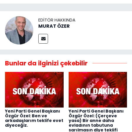
EDITÖR HAKKINDA
MURAT ÖZER
Bunlar da ilginizi çekebilir
Yeni Parti Genel Başkanı
Yeni Parti Genel Başkanı
Özgür Özel: Ben ve
Özgür Özel: (Çerçeve
arkadaşlarım teklife evet
yasa) Bir anne daha
diyeceğiz.
evladının tabutuna
sarılmasın diye teklifi