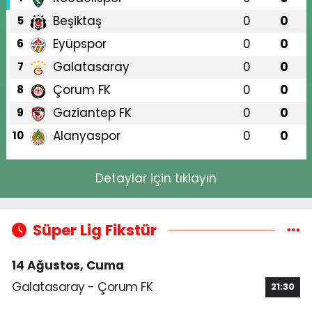
Beşiktaş
0
0
5
Eyüpspor
0
0
6
Galatasaray
0
0
7
Çorum FK
0
0
8
Gaziantep FK
0
0
9
Alanyaspor
0
0
10
Detaylar için tıklayın
Süper Lig Fikstür
14 Ağustos, Cuma
Galatasaray - Çorum FK
21:30