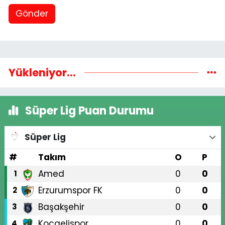
Gönder
Yükleniyor...
Süper Lig Puan Durumu
Süper Lig
#
Takım
O
P
Amed
0
0
1
Erzurumspor FK
0
0
2
Başakşehir
0
0
3
Kocaelispor
0
0
4