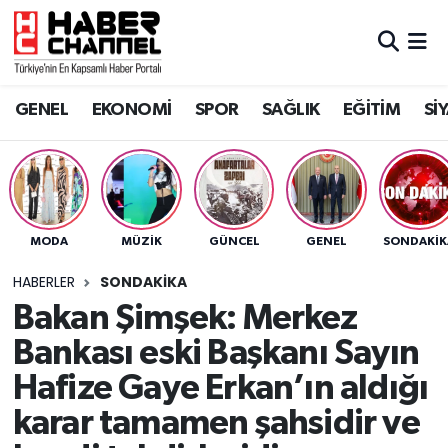
GENEL
Nöbetçi Eczaneler
GENEL
EKONOMİ
SPOR
SAĞLIK
EĞİTİM
Sİ
EKONOMİ
Hava Durumu
SPOR
Trafik Durumu
SAĞLIK
Süper Lig Puan Durumu ve Fikstür
MODA
MÜZİK
GÜNCEL
GENEL
SONDAKIK
EĞİTİM
Tüm Manşetler
HABERLER
SONDAKIKA
Bakan Şimşek: Merkez
SİYASET
Son Dakika Haberleri
Bankası eski Başkanı Sayın
MAGAZİN
Haber Arşivi
Hafize Gaye Erkan’ın aldığı
karar tamamen şahsidir ve