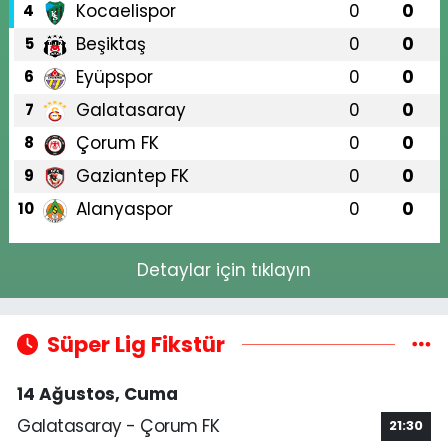
Kocaelispor
0
0
4
Beşiktaş
0
0
5
Eyüpspor
0
0
6
Galatasaray
0
0
7
Çorum FK
0
0
8
Gaziantep FK
0
0
9
Alanyaspor
0
0
10
Detaylar için tıklayın
Süper Lig Fikstür
14 Ağustos, Cuma
Galatasaray - Çorum FK
21:30