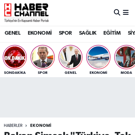
GENEL
Nöbetçi Eczaneler
GENEL
EKONOMİ
SPOR
SAĞLIK
EĞİTİM
Sİ
EKONOMİ
Hava Durumu
SPOR
Trafik Durumu
SAĞLIK
Süper Lig Puan Durumu ve Fikstür
SONDAKIKA
SPOR
GENEL
EKONOMİ
MODA
EĞİTİM
Tüm Manşetler
SİYASET
Son Dakika Haberleri
MAGAZİN
Haber Arşivi
HABERLER
EKONOMİ