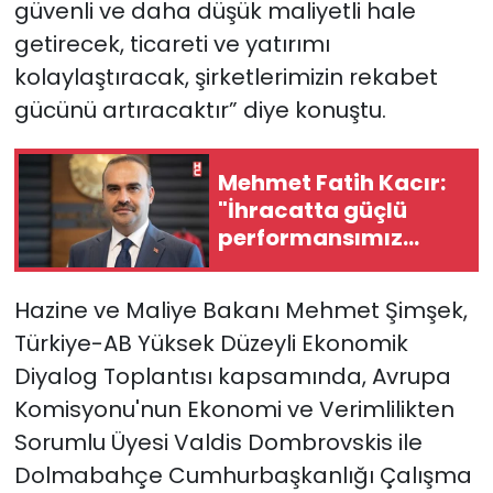
güvenli ve daha düşük maliyetli hale
getirecek, ticareti ve yatırımı
kolaylaştıracak, şirketlerimizin rekabet
gücünü artıracaktır” diye konuştu.
Mehmet Fatih Kacır:
"İhracatta güçlü
performansımız
devam ediyor"
Hazine ve Maliye Bakanı Mehmet Şimşek,
Türkiye-AB Yüksek Düzeyli Ekonomik
Diyalog Toplantısı kapsamında, Avrupa
Komisyonu'nun Ekonomi ve Verimlilikten
Sorumlu Üyesi Valdis Dombrovskis ile
Dolmabahçe Cumhurbaşkanlığı Çalışma