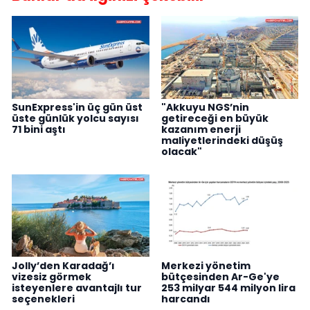
SunExpress'in üç gün üst
"Akkuyu NGS’nin
üste günlük yolcu sayısı
getireceği en büyük
71 bini aştı
kazanım enerji
maliyetlerindeki düşüş
olacak"
Jolly’den Karadağ’ı
Merkezi yönetim
vizesiz görmek
bütçesinden Ar-Ge'ye
isteyenlere avantajlı tur
253 milyar 544 milyon lira
seçenekleri
harcandı