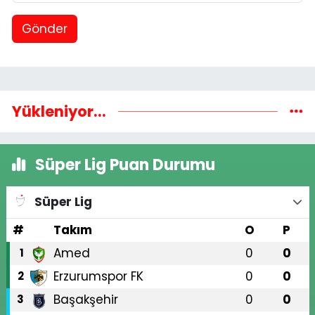
Gönder
Yükleniyor...
Süper Lig Puan Durumu
Süper Lig
#
Takım
O
P
Amed
0
0
1
Erzurumspor FK
0
0
2
Başakşehir
0
0
3