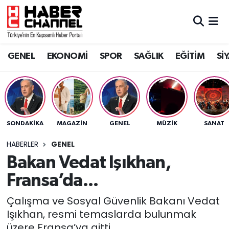
GENEL
Nöbetçi Eczaneler
GENEL
EKONOMİ
SPOR
SAĞLIK
EĞİTİM
Sİ
EKONOMİ
Hava Durumu
SPOR
Trafik Durumu
SAĞLIK
Süper Lig Puan Durumu ve Fikstür
SONDAKIKA
MAGAZİN
GENEL
MÜZİK
SANAT
EĞİTİM
Tüm Manşetler
HABERLER
GENEL
Bakan Vedat Işıkhan,
SİYASET
Son Dakika Haberleri
Fransa’da...
MAGAZİN
Haber Arşivi
Çalışma ve Sosyal Güvenlik Bakanı Vedat
Işıkhan, resmi temaslarda bulunmak
üzere Fransa’ya gitti...