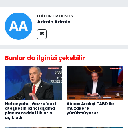
EDITÖR HAKKINDA
Admin Admin
Bunlar da ilginizi çekebilir
Netanyahu, Gazze’deki
Abbas Arakçi: "ABD ile
ateşkesin ikinci aşama
müzakere
planını reddettiklerini
yürütmüyoruz"
açıkladı