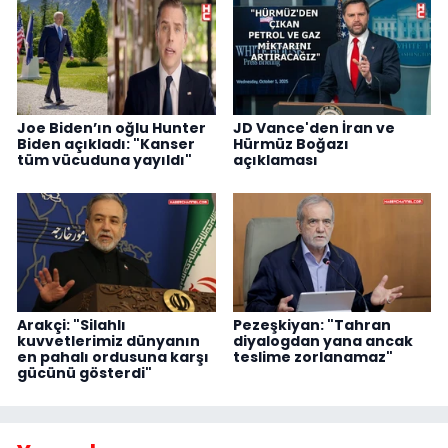
Joe Biden’ın oğlu Hunter
JD Vance'den İran ve
Biden açıkladı: "Kanser
Hürmüz Boğazı
tüm vücuduna yayıldı"
açıklaması
Arakçi: "Silahlı
Pezeşkiyan: "Tahran
kuvvetlerimiz dünyanın
diyalogdan yana ancak
en pahalı ordusuna karşı
teslime zorlanamaz"
gücünü gösterdi"