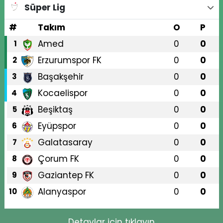
Süper Lig
#
Takım
O
P
Amed
0
0
1
Erzurumspor FK
0
0
2
Başakşehir
0
0
3
Kocaelispor
0
0
4
Beşiktaş
0
0
5
Eyüpspor
0
0
6
Galatasaray
0
0
7
Çorum FK
0
0
8
Gaziantep FK
0
0
9
Alanyaspor
0
0
10
Detaylar için tıklayın