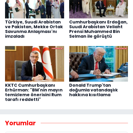
Türkiye, Suudi Arabistan
Cumhurbaşkanı Erdoğan,
ve Pakistan, Mekke Ortak
Suudi Arabistan Veliaht
Savunma Anlaşması'nı
Prensi Muhammed Bin
imzaladı
Selman ile görüştü
KKTC Cumhurbaşkanı
Donald Trump'tan
Erhürman: "BM'nin mayın
doğumla vatandaşlık
temizleme önerisini Rum
hakkına kısıtlama
tarafı reddetti"
Yorumlar