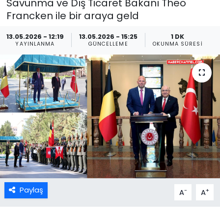
Savunma ve Dış Ticaret Bakanı Theo
Francken ile bir araya geld
13.05.2026 - 12:19
13.05.2026 - 15:25
1 DK
YAYINLANMA
GÜNCELLEME
OKUNMA SÜRESI
Paylaş
-
+
A
A