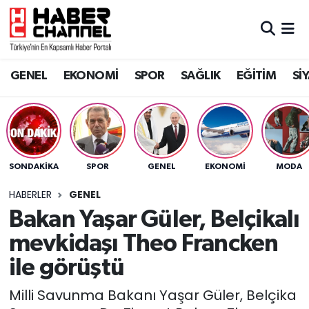
GENEL
Nöbetçi Eczaneler
GENEL
EKONOMİ
SPOR
SAĞLIK
EĞİTİM
Sİ
EKONOMİ
Hava Durumu
SPOR
Trafik Durumu
SAĞLIK
Süper Lig Puan Durumu ve Fikstür
SONDAKIKA
SPOR
GENEL
EKONOMİ
MODA
EĞİTİM
Tüm Manşetler
HABERLER
GENEL
Bakan Yaşar Güler, Belçikalı
SİYASET
Son Dakika Haberleri
mevkidaşı Theo Francken
MAGAZİN
Haber Arşivi
ile görüştü
Milli Savunma Bakanı Yaşar Güler, Belçika