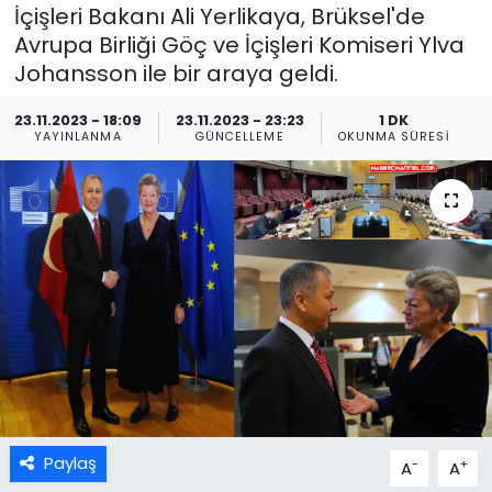
İçişleri Bakanı Ali Yerlikaya, Brüksel'de
Avrupa Birliği Göç ve İçişleri Komiseri Ylva
Johansson ile bir araya geldi.
23.11.2023 - 18:09
23.11.2023 - 23:23
1 DK
YAYINLANMA
GÜNCELLEME
OKUNMA SÜRESI
Paylaş
-
+
A
A