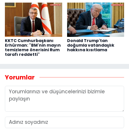
KKTC Cumhurbaşkanı
Donald Trump'tan
Erhürman: "BM'nin mayın
doğumla vatandaşlık
temizleme önerisini Rum
hakkına kısıtlama
tarafı reddetti"
Yorumlar