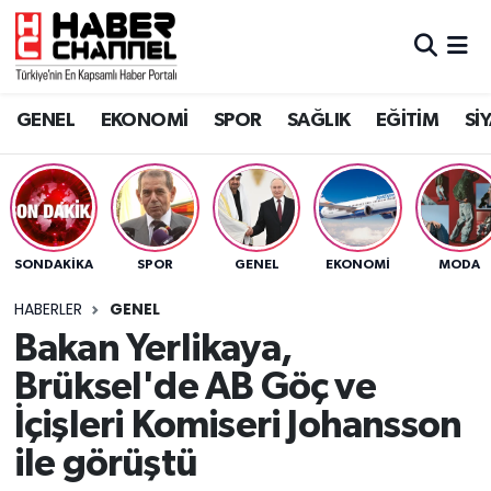
GENEL
Nöbetçi Eczaneler
GENEL
EKONOMİ
SPOR
SAĞLIK
EĞİTİM
Sİ
EKONOMİ
Hava Durumu
SPOR
Trafik Durumu
SAĞLIK
Süper Lig Puan Durumu ve Fikstür
SONDAKIKA
SPOR
GENEL
EKONOMİ
MODA
EĞİTİM
Tüm Manşetler
HABERLER
GENEL
Bakan Yerlikaya,
SİYASET
Son Dakika Haberleri
Brüksel'de AB Göç ve
MAGAZİN
Haber Arşivi
İçişleri Komiseri Johansson
ile görüştü