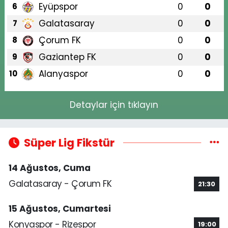
Eyüpspor
0
0
6
Galatasaray
0
0
7
Çorum FK
0
0
8
Gaziantep FK
0
0
9
Alanyaspor
0
0
10
Detaylar için tıklayın
Süper Lig Fikstür
14 Ağustos, Cuma
Galatasaray - Çorum FK
21:30
15 Ağustos, Cumartesi
Konyaspor - Rizespor
19:00