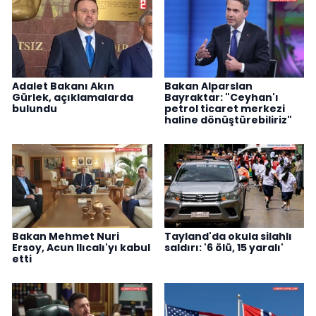
Adalet Bakanı Akın
Bakan Alparslan
Gürlek, açıklamalarda
Bayraktar: "Ceyhan'ı
bulundu
petrol ticaret merkezi
haline dönüştürebiliriz"
Bakan Mehmet Nuri
Tayland'da okula silahlı
Ersoy, Acun Ilıcalı'yı kabul
saldırı: '6 ölü, 15 yaralı'
etti