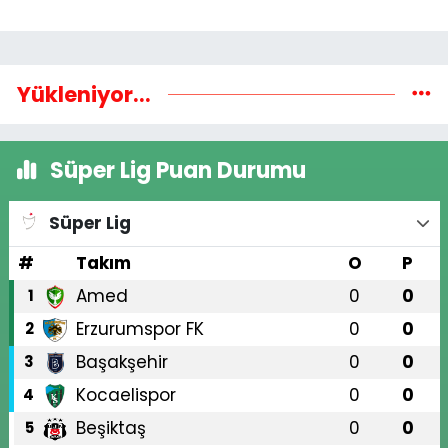
Yükleniyor...
Süper Lig Puan Durumu
Süper Lig
#
Takım
O
P
Amed
0
0
1
Erzurumspor FK
0
0
2
Başakşehir
0
0
3
Kocaelispor
0
0
4
Beşiktaş
0
0
5