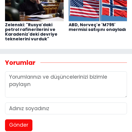
Zelenski: "Rusya'daki
ABD, Norveç'e 'M795'
petrol rafinerilerini ve
mermisi satışını onayladı
Karadeniz'deki devriye
teknelerini vurduk"
Yorumlar
Gönder