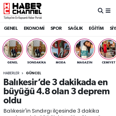
GENEL
Nöbetçi Eczaneler
GENEL
EKONOMİ
SPOR
SAĞLIK
EĞİTİM
Sİ
EKONOMİ
Hava Durumu
SPOR
Trafik Durumu
SAĞLIK
Süper Lig Puan Durumu ve Fikstür
GENEL
SONDAKIKA
MODA
MAGAZİN
CEMİYET
EĞİTİM
Tüm Manşetler
HABERLER
GÜNCEL
Balıkesir’de 3 dakikada en
SİYASET
Son Dakika Haberleri
büyüğü 4.8 olan 3 deprem
MAGAZİN
Haber Arşivi
oldu
Balıkesir'in Sındırgı ilçesinde 3 dakika