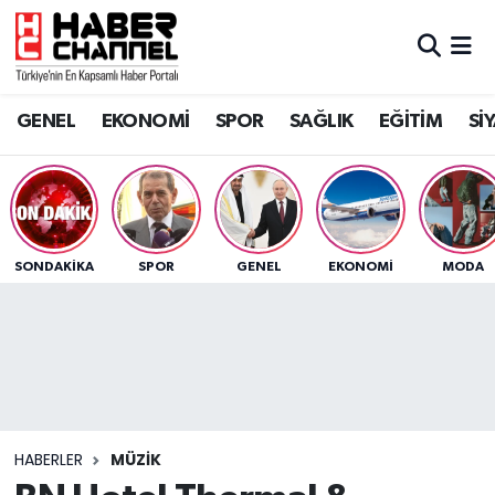
GENEL
Nöbetçi Eczaneler
GENEL
EKONOMİ
SPOR
SAĞLIK
EĞİTİM
Sİ
EKONOMİ
Hava Durumu
SPOR
Trafik Durumu
SAĞLIK
Süper Lig Puan Durumu ve Fikstür
SONDAKIKA
SPOR
GENEL
EKONOMİ
MODA
EĞİTİM
Tüm Manşetler
SİYASET
Son Dakika Haberleri
MAGAZİN
Haber Arşivi
HABERLER
MÜZİK