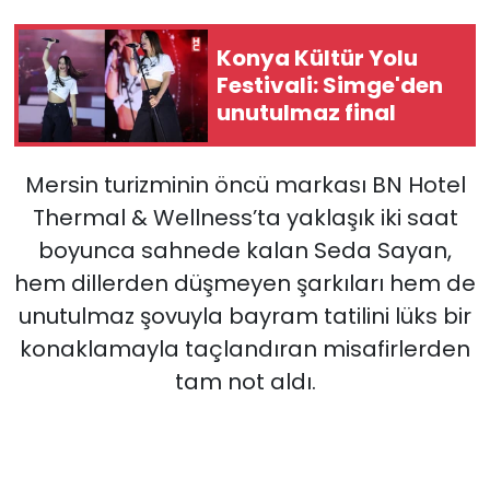
Konya Kültür Yolu
Festivali: Simge'den
unutulmaz final
Mersin turizminin öncü markası BN Hotel
Thermal & Wellness’ta yaklaşık iki saat
boyunca sahnede kalan Seda Sayan,
hem dillerden düşmeyen şarkıları hem de
unutulmaz şovuyla bayram tatilini lüks bir
konaklamayla taçlandıran misafirlerden
tam not aldı.