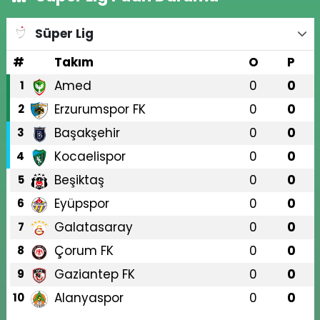
Süper Lig
#
Takım
O
P
Amed
0
0
1
Erzurumspor FK
0
0
2
Başakşehir
0
0
3
Kocaelispor
0
0
4
Beşiktaş
0
0
5
Eyüpspor
0
0
6
Galatasaray
0
0
7
Çorum FK
0
0
8
Gaziantep FK
0
0
9
Alanyaspor
0
0
10