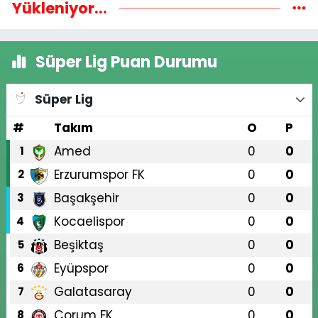
Yükleniyor...
Süper Lig Puan Durumu
Süper Lig
#
Takım
O
P
Amed
0
0
1
Erzurumspor FK
0
0
2
Başakşehir
0
0
3
Kocaelispor
0
0
4
Beşiktaş
0
0
5
Eyüpspor
0
0
6
Galatasaray
0
0
7
Çorum FK
0
0
8