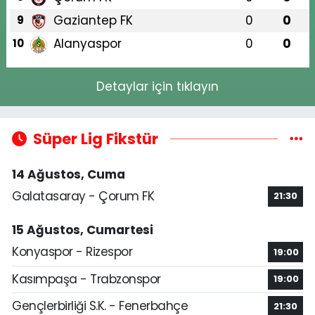
Gaziantep FK
0
0
9
Alanyaspor
0
0
10
Detaylar için tıklayın
Süper Lig Fikstür
14 Ağustos, Cuma
Galatasaray - Çorum FK
21:30
15 Ağustos, Cumartesi
Konyaspor - Rizespor
19:00
Kasımpaşa - Trabzonspor
19:00
Gençlerbirliği S.K. - Fenerbahçe
21:30