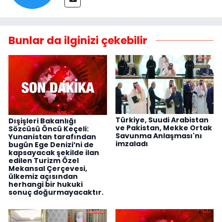
Bunlar da ilginizi çekebilir
Türkiye, Suudi Arabistan
Dışişleri Bakanlığı
ve Pakistan, Mekke Ortak
Sözcüsü Öncü Keçeli:
Savunma Anlaşması'nı
Yunanistan tarafından
imzaladı
bugün Ege Denizi’ni de
kapsayacak şekilde ilan
edilen Turizm Özel
Mekansal Çerçevesi,
ülkemiz açısından
herhangi bir hukuki
sonuç doğurmayacaktır.