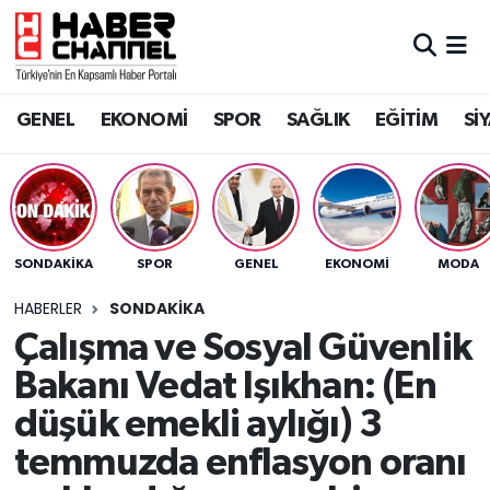
GENEL
Nöbetçi Eczaneler
GENEL
EKONOMİ
SPOR
SAĞLIK
EĞİTİM
Sİ
EKONOMİ
Hava Durumu
SPOR
Trafik Durumu
SAĞLIK
Süper Lig Puan Durumu ve Fikstür
SONDAKIKA
SPOR
GENEL
EKONOMİ
MODA
EĞİTİM
Tüm Manşetler
HABERLER
SONDAKIKA
Çalışma ve Sosyal Güvenlik
SİYASET
Son Dakika Haberleri
Bakanı Vedat Işıkhan: (En
MAGAZİN
Haber Arşivi
düşük emekli aylığı) 3
temmuzda enflasyon oranı