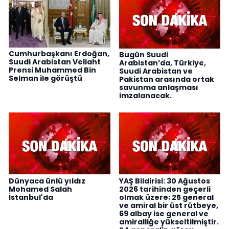
Cumhurbaşkanı Erdoğan,
Bugün Suudi
Suudi Arabistan Veliaht
Arabistan’da, Türkiye,
Prensi Muhammed Bin
Suudi Arabistan ve
Selman ile görüştü
Pakistan arasında ortak
savunma anlaşması
imzalanacak.
Dünyaca ünlü yıldız
YAŞ Bildirisi: 30 Ağustos
Mohamed Salah
2026 tarihinden geçerli
İstanbul'da
olmak üzere; 25 general
ve amiral bir üst rütbeye,
69 albay ise general ve
amiralliğe yükseltilmiştir.