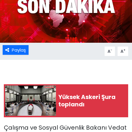
Paylaş
-
+
A
A
Yüksek Askeri Şura
toplandı
Çalışma ve Sosyal Güvenlik Bakanı Vedat