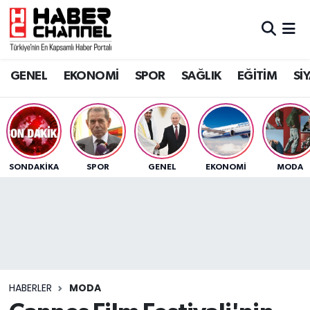
GENEL
Nöbetçi Eczaneler
GENEL
EKONOMİ
SPOR
SAĞLIK
EĞİTİM
Sİ
EKONOMİ
Hava Durumu
SPOR
Trafik Durumu
SAĞLIK
Süper Lig Puan Durumu ve Fikstür
SONDAKIKA
SPOR
GENEL
EKONOMİ
MODA
EĞİTİM
Tüm Manşetler
SİYASET
Son Dakika Haberleri
MAGAZİN
Haber Arşivi
HABERLER
MODA