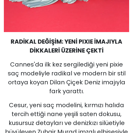
RADİKAL DEĞİŞİM: YENİ PIXIE İMAJIYLA
DİKKALERİ ÜZERİNE ÇEKTİ
Cannes'da ilk kez sergilediği yeni pixie
saç modeliyle radikal ve modern bir stil
ortaya koyan Dilan Çiçek Deniz imajıyla
fark yarattı.
Cesur, yeni saç modelini, kırmızı halıda
tercih ettiği nane yeşili saten dokusu,
kusursuz detayları ve denizkızı silüetiyle
büyüleyen Zuhair Murad imzalı elbisesiyle