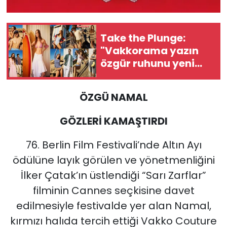
Take the Plunge:
"Vakkorama yazın
özgür ruhunu yeni
rotalarla karşılıyor"
ÖZGÜ NAMAL
GÖZLERİ KAMAŞTIRDI
76. Berlin Film Festivali’nde Altın Ayı
ödülüne layık görülen ve yönetmenliğini
İlker Çatak’ın üstlendiği “Sarı Zarflar”
filminin Cannes seçkisine davet
edilmesiyle festivalde yer alan Namal,
kırmızı halıda tercih ettiği Vakko Couture