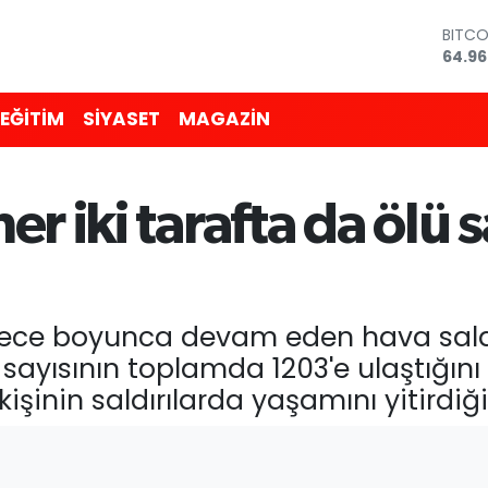
DOLA
47,7
EURO
55,25
EĞİTİM
SİYASET
MAGAZİN
STERL
64,48
GRAM
6660
r iki tarafta da ölü 
BİST1
13.77
BITC
64.96
ı, gece boyunca devam eden hava sal
sayısının toplamda 1203'e ulaştığını 
şinin saldırılarda yaşamını yitirdiğin