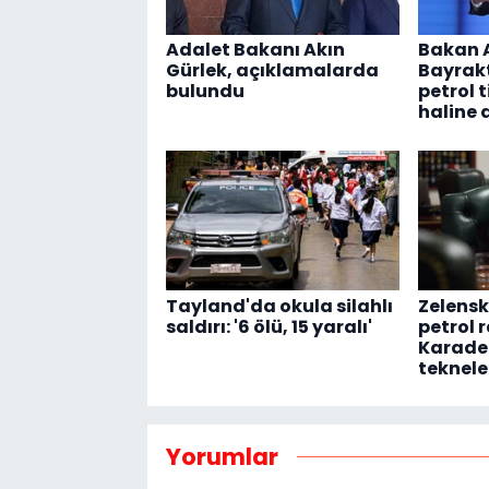
Adalet Bakanı Akın
Bakan 
Gürlek, açıklamalarda
Bayrakt
bulundu
petrol 
haline 
Tayland'da okula silahlı
Zelensk
saldırı: '6 ölü, 15 yaralı'
petrol r
Karaden
teknele
Yorumlar