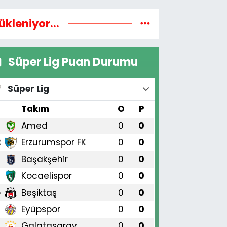
ükleniyor...
Süper Lig Puan Durumu
Süper Lig
#
Takım
O
P
Amed
0
0
1
Erzurumspor FK
0
0
2
Başakşehir
0
0
3
Kocaelispor
0
0
4
Beşiktaş
0
0
5
Eyüpspor
0
0
6
Galatasaray
0
0
7