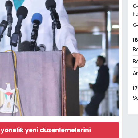
Ge
F
G
1
B
Be
A
1
S
 yönelik yeni düzenlemelerini