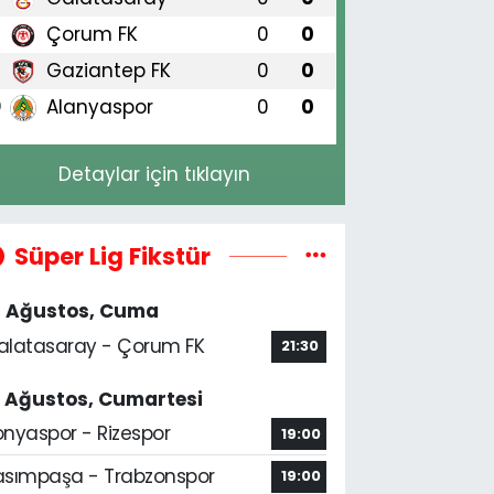
Çorum FK
0
0
8
Gaziantep FK
0
0
9
Alanyaspor
0
0
0
Detaylar için tıklayın
Süper Lig Fikstür
4 Ağustos, Cuma
alatasaray - Çorum FK
21:30
5 Ağustos, Cumartesi
onyaspor - Rizespor
19:00
asımpaşa - Trabzonspor
19:00