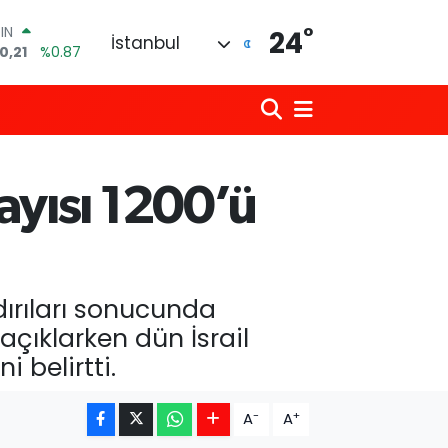
°
R
24
İstanbul
436
%0.18
10
%0.32
İN
11
%0.38
 ALTIN
.55
%0.03
sayısı 1200’ü
00
9
%-14
OIN
0,21
%0.87
dırıları sonucunda
açıklarken dün İsrail
i belirtti.
-
+
A
A