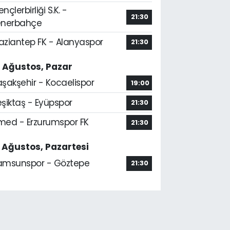
nçlerbirliği S.K. -
21:30
enerbahçe
aziantep FK - Alanyaspor
21:30
6 Ağustos, Pazar
aşakşehir - Kocaelispor
19:00
şiktaş - Eyüpspor
21:30
med - Erzurumspor FK
21:30
7 Ağustos, Pazartesi
amsunspor - Göztepe
21:30