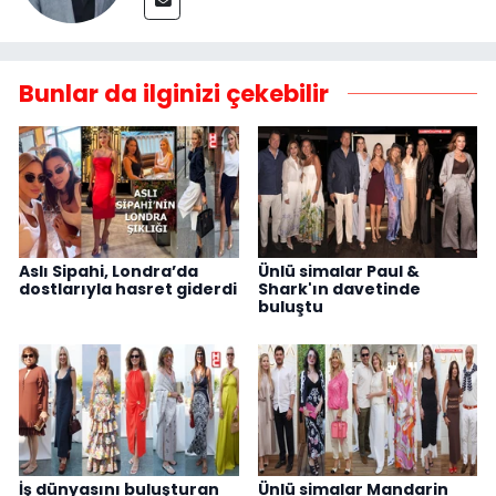
Bunlar da ilginizi çekebilir
Aslı Sipahi, Londra’da
Ünlü simalar Paul &
dostlarıyla hasret giderdi
Shark'ın davetinde
buluştu
İş dünyasını buluşturan
Ünlü simalar Mandarin