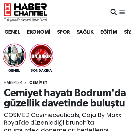
GENEL
Nöbetçi Eczaneler
GENEL
EKONOMİ
SPOR
SAĞLIK
EĞİTİM
Sİ
EKONOMİ
Hava Durumu
SPOR
Trafik Durumu
SAĞLIK
Süper Lig Puan Durumu ve Fikstür
GENEL
SONDAKIKA
EĞİTİM
Tüm Manşetler
HABERLER
CEMİYET
Cemiyet hayatı Bodrum'da
SİYASET
Son Dakika Haberleri
güzellik davetinde buluştu
MAGAZİN
Haber Arşivi
COSMED Cosmeceuticals, Caja By Maxx
Royal'de düzenlediği brunch’ta
önümüzdeki döneme ait hedeflerini