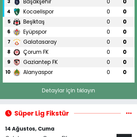
Başakşehir
0
0
3
Kocaelispor
0
0
4
Beşiktaş
0
0
5
Eyüpspor
0
0
6
Galatasaray
0
0
7
Çorum FK
0
0
8
Gaziantep FK
0
0
9
Alanyaspor
0
0
10
Detaylar için tıklayın
Süper Lig Fikstür
14 Ağustos, Cuma