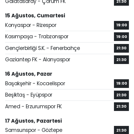
Galatasaray - Çorum FK
21:30
15 Ağustos, Cumartesi
Konyaspor - Rizespor
19:00
Kasımpaşa - Trabzonspor
19:00
Gençlerbirliği S.K. - Fenerbahçe
21:30
Gaziantep FK - Alanyaspor
21:30
16 Ağustos, Pazar
Başakşehir - Kocaelispor
19:00
Beşiktaş - Eyüpspor
21:30
Amed - Erzurumspor FK
21:30
17 Ağustos, Pazartesi
Samsunspor - Göztepe
21:30