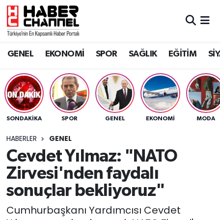
GENEL
Nöbetçi Eczaneler
GENEL
EKONOMİ
SPOR
SAĞLIK
EĞİTİM
Sİ
EKONOMİ
Hava Durumu
SPOR
Trafik Durumu
SAĞLIK
Süper Lig Puan Durumu ve Fikstür
SONDAKIKA
SPOR
GENEL
EKONOMİ
MODA
EĞİTİM
Tüm Manşetler
HABERLER
GENEL
Cevdet Yılmaz: "NATO
SİYASET
Son Dakika Haberleri
Zirvesi'nden faydalı
MAGAZİN
Haber Arşivi
sonuçlar bekliyoruz"
Cumhurbaşkanı Yardımcısı Cevdet