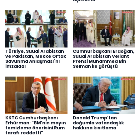
Türkiye, Suudi Arabistan
Cumhurbaşkanı Erdoğan,
ve Pakistan, Mekke Ortak
Suudi Arabistan Veliaht
Savunma Anlaşması'nı
Prensi Muhammed Bin
imzaladı
Selman ile görüştü
KKTC Cumhurbaşkanı
Donald Trump'tan
Erhürman: "BM'nin mayın
doğumla vatandaşlık
temizleme önerisini Rum
hakkına kısıtlama
tarafı reddetti"