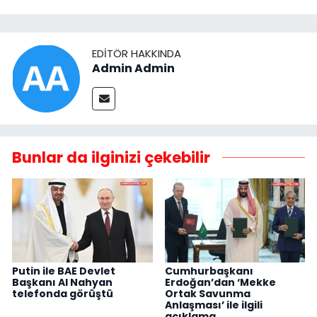
EDITÖR HAKKINDA
Admin Admin
Bunlar da ilginizi çekebilir
Putin ile BAE Devlet
Cumhurbaşkanı
Başkanı Al Nahyan
Erdoğan’dan ‘Mekke
telefonda görüştü
Ortak Savunma
Anlaşması’ ile ilgili
açıklama