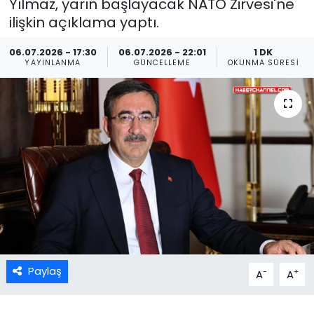
Yılmaz, yarın başlayacak NATO Zirvesi'ne
ilişkin açıklama yaptı.
06.07.2026 - 17:30
06.07.2026 - 22:01
1 DK
YAYINLANMA
GÜNCELLEME
OKUNMA SÜRESI
Paylaş
-
+
A
A