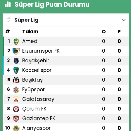
Süper Lig Puan Durumu
Süper Lig
#
Takım
O
P
Amed
0
0
1
Erzurumspor FK
0
0
2
Başakşehir
0
0
3
Kocaelispor
0
0
4
Beşiktaş
0
0
5
Eyüpspor
0
0
6
Galatasaray
0
0
7
Çorum FK
0
0
8
Gaziantep FK
0
0
9
Alanyaspor
0
0
10