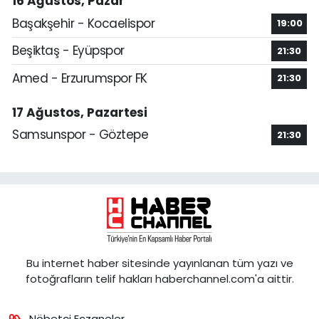
16 Ağustos, Pazar
Başakşehir - Kocaelispor
19:00
Beşiktaş - Eyüpspor
21:30
Amed - Erzurumspor FK
21:30
17 Ağustos, Pazartesi
Samsunspor - Göztepe
21:30
Bu internet haber sitesinde yayınlanan tüm yazı ve
fotoğrafların telif hakları haberchannel.com'a aittir.
Nöbetçi Eczaneler