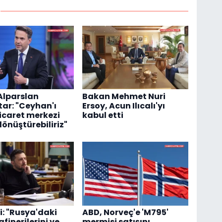
Alparslan
Bakan Mehmet Nuri
ar: "Ceyhan'ı
Ersoy, Acun Ilıcalı'yı
ticaret merkezi
kabul etti
dönüştürebiliriz"
i: "Rusya'daki
ABD, Norveç'e 'M795'
afinerilerini ve
mermisi satışını