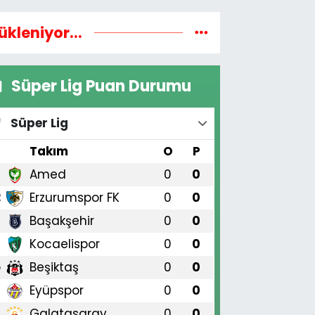
ükleniyor...
Süper Lig Puan Durumu
Süper Lig
#
Takım
O
P
Amed
0
0
1
Erzurumspor FK
0
0
2
Başakşehir
0
0
3
Kocaelispor
0
0
4
Beşiktaş
0
0
5
Eyüpspor
0
0
6
Galatasaray
0
0
7