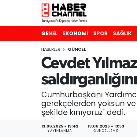
GENEL
Nöbetçi Eczaneler
GENEL
EKONOMİ
SPOR
SAĞLIK
EKONOMİ
Hava Durumu
HABERLER
GÜNCEL
SPOR
Trafik Durumu
Cevdet Yılmaz
SAĞLIK
Süper Lig Puan Durumu ve Fikstür
saldırganlığın
EĞİTİM
Tüm Manşetler
Cumhurbaşkanı Yardımcıs
SİYASET
Son Dakika Haberleri
gerekçelerden yoksun ve b
şekilde kınıyoruz" dedi.
MAGAZİN
Haber Arşivi
13.06.2025 - 13:42
13.06.2025 - 13:53
YAYINLANMA
GÜNCELLEME