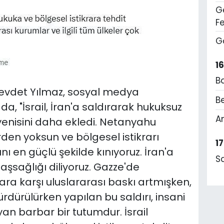
Ge
F
G
1
B
vdet Yılmaz, sosyal medya
Be
, "İsrail, İran'a saldırarak hukuksuz
A
 yenisini daha ekledi. Netanyahu
en yoksun ve bölgesel istikrarı
1
ı en güçlü şekilde kınıyoruz. İran'a
S
şsağlığı diliyoruz. Gazze'de
ara karşı uluslararası baskı artmışken,
ürdürülürken yapılan bu saldırı, insani
yan barbar bir tutumdur. İsrail