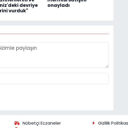
iz'deki devriye
onayladı
rini vurduk"
Nöbetçi Eczaneler
Gizlilik Politikas