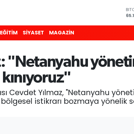
BIT
65.
DO
47,
EU
55,
EĞİTİM
SİYASET
MAGAZİN
STE
64,
GRA
661
: "Netanyahu yöneti
BİS
13.
ı kınıyoruz"
ı Cevdet Yılmaz, "Netanyahu yönet
ölgesel istikrarı bozmaya yönelik s