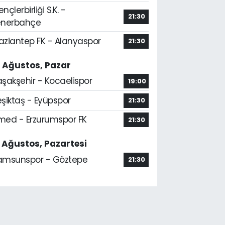
nçlerbirliği S.K. -
21:30
enerbahçe
aziantep FK - Alanyaspor
21:30
6 Ağustos, Pazar
aşakşehir - Kocaelispor
19:00
şiktaş - Eyüpspor
21:30
med - Erzurumspor FK
21:30
7 Ağustos, Pazartesi
amsunspor - Göztepe
21:30