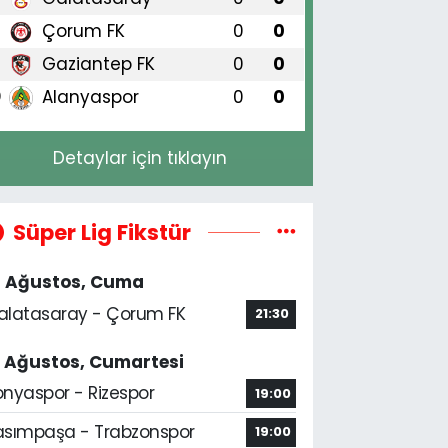
Çorum FK
0
0
8
Gaziantep FK
0
0
9
Alanyaspor
0
0
0
Detaylar için tıklayın
Süper Lig Fikstür
4 Ağustos, Cuma
alatasaray - Çorum FK
21:30
5 Ağustos, Cumartesi
onyaspor - Rizespor
19:00
asımpaşa - Trabzonspor
19:00