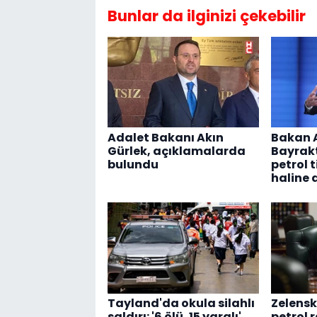
Bunlar da ilginizi çekebilir
Adalet Bakanı Akın
Bakan 
Gürlek, açıklamalarda
Bayrakt
bulundu
petrol 
haline 
Tayland'da okula silahlı
Zelensk
saldırı: '6 ölü, 15 yaralı'
petrol r