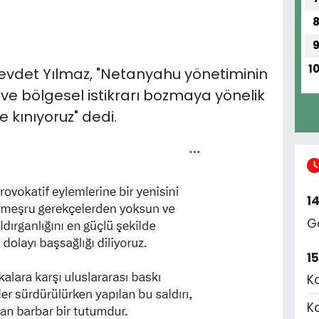
1
vdet Yılmaz, "Netanyahu yönetiminin
e bölgesel istikrarı bozmaya yönelik
e kınıyoruz" dedi.
1
G
1
K
K