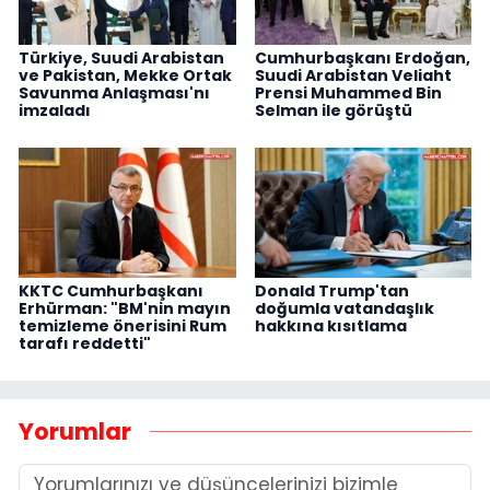
Türkiye, Suudi Arabistan
Cumhurbaşkanı Erdoğan,
ve Pakistan, Mekke Ortak
Suudi Arabistan Veliaht
Savunma Anlaşması'nı
Prensi Muhammed Bin
imzaladı
Selman ile görüştü
KKTC Cumhurbaşkanı
Donald Trump'tan
Erhürman: "BM'nin mayın
doğumla vatandaşlık
temizleme önerisini Rum
hakkına kısıtlama
tarafı reddetti"
Yorumlar