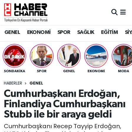
GENEL
Nöbetçi Eczaneler
GENEL
EKONOMİ
SPOR
SAĞLIK
EĞİTİM
Sİ
EKONOMİ
Hava Durumu
SPOR
Trafik Durumu
SAĞLIK
Süper Lig Puan Durumu ve Fikstür
SONDAKIKA
SPOR
GENEL
EKONOMİ
MODA
EĞİTİM
Tüm Manşetler
HABERLER
GENEL
Cumhurbaşkanı Erdoğan,
SİYASET
Son Dakika Haberleri
Finlandiya Cumhurbaşkanı
MAGAZİN
Haber Arşivi
Stubb ile bir araya geldi
Cumhurbaşkanı Recep Tayyip Erdoğan,