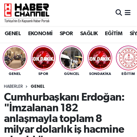
GENEL
Nöbetçi Eczaneler
GENEL
EKONOMİ
SPOR
SAĞLIK
EĞİTİM
Sİ
EKONOMİ
Hava Durumu
SPOR
Trafik Durumu
SAĞLIK
Süper Lig Puan Durumu ve Fikstür
GENEL
SPOR
GÜNCEL
SONDAKIKA
EĞİTİM
EĞİTİM
Tüm Manşetler
HABERLER
GENEL
Cumhurbaşkanı Erdoğan:
SİYASET
Son Dakika Haberleri
"İmzalanan 182
MAGAZİN
Haber Arşivi
anlaşmayla toplam 8
milyar dolarlık iş hacmine