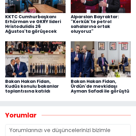
KKTC Cumhurbaşkanı
Alparslan Bayraktar:
Erhürman ve GKRY lideri
"Kerkük'te petrol
Hristodulidis 26
sahalarına ortak
Ağustos'ta görüşecek
oluyoruz"
Bakan Hakan Fidan,
Bakan Hakan Fidan,
Kudüs konulu bakanlar
Ürdün'de mevkidaşı
toplantısına katıldı
Ayman Safadi ile görüştü
Yorumlar