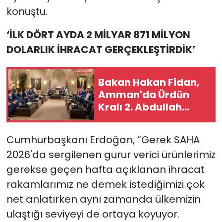
konuştu.
‘İLK DÖRT AYDA 2 MİLYAR 871 MİLYON
DOLARLIK İHRACAT GERÇEKLEŞTİRDİK’
Bakan Hakan Fidan,
Amman'da Ürdün
Kralı 2. Abdullah
tarafından kabul
edildi
Cumhurbaşkanı Erdoğan, “Gerek SAHA
2026'da sergilenen gurur verici ürünlerimiz
gerekse geçen hafta açıklanan ihracat
rakamlarımız ne demek istediğimizi çok
net anlatırken aynı zamanda ülkemizin
ulaştığı seviyeyi de ortaya koyuyor.