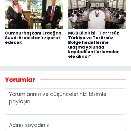
Cumhurbaşkanı Erdoğan,
MGB Bildirisi: "Ter*rsüz
Suudi Arabistan'ı ziyaret
Türkiye ve Terörsüz
edecek
Bölge hedeflerine
ulaşma yolunda
kaydedilen ilerlemeler
ele alındı"
Yorumlar