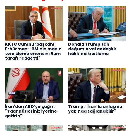
KKTC Cumhurbaşkanı
Donald Trump'tan
Erhürman: "BM'nin mayın
doğumla vatandaşlık
temizleme önerisini Rum
hakkına kısıtlama
tarafı reddetti"
İran'dan ABD’ye çağrı:
Trump: "İran'la anlaşma
"Taahhütlerinizi yerine
yakında sağlanabilir"
getirin"