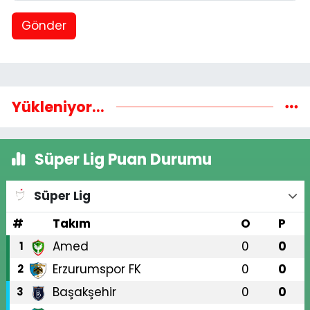
Gönder
Yükleniyor...
Süper Lig Puan Durumu
Süper Lig
#
Takım
O
P
Amed
0
0
1
Erzurumspor FK
0
0
2
Başakşehir
0
0
3