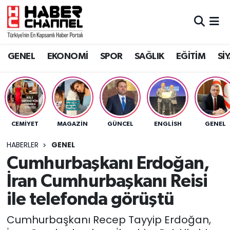
GENEL
Nöbetçi Eczaneler
GENEL
EKONOMİ
SPOR
SAĞLIK
EĞİTİM
Sİ
EKONOMİ
Hava Durumu
SPOR
Trafik Durumu
SAĞLIK
Süper Lig Puan Durumu ve Fikstür
CEMİYET
MAGAZİN
GÜNCEL
ENGLISH
GENEL
EĞİTİM
Tüm Manşetler
HABERLER
GENEL
Cumhurbaşkanı Erdoğan,
SİYASET
Son Dakika Haberleri
İran Cumhurbaşkanı Reisi
MAGAZİN
Haber Arşivi
ile telefonda görüştü
Cumhurbaşkanı Recep Tayyip Erdoğan,