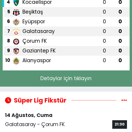
Kocaelispor
0
0
4
Beşiktaş
0
0
5
Eyüpspor
0
0
6
Galatasaray
0
0
7
Çorum FK
0
0
8
Gaziantep FK
0
0
9
Alanyaspor
0
0
10
Detaylar için tıklayın
Süper Lig Fikstür
14 Ağustos, Cuma
Galatasaray - Çorum FK
21:30