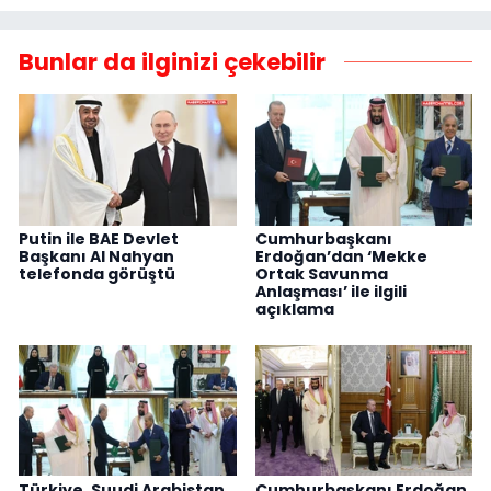
Bunlar da ilginizi çekebilir
Putin ile BAE Devlet
Cumhurbaşkanı
Başkanı Al Nahyan
Erdoğan’dan ‘Mekke
telefonda görüştü
Ortak Savunma
Anlaşması’ ile ilgili
açıklama
Türkiye, Suudi Arabistan
Cumhurbaşkanı Erdoğan,