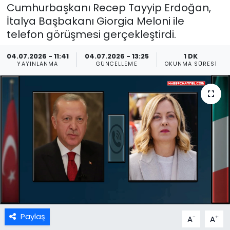
Cumhurbaşkanı Recep Tayyip Erdoğan,
İtalya Başbakanı Giorgia Meloni ile
telefon görüşmesi gerçekleştirdi.
04.07.2026 - 11:41
04.07.2026 - 13:25
1 DK
YAYINLANMA
GÜNCELLEME
OKUNMA SÜRESI
Paylaş
-
+
A
A