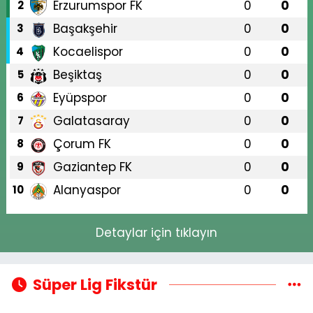
Erzurumspor FK
0
0
2
Başakşehir
0
0
3
Kocaelispor
0
0
4
Beşiktaş
0
0
5
Eyüpspor
0
0
6
Galatasaray
0
0
7
Çorum FK
0
0
8
Gaziantep FK
0
0
9
Alanyaspor
0
0
10
Detaylar için tıklayın
Süper Lig Fikstür