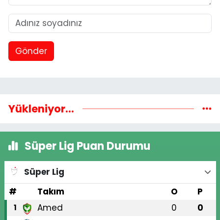
Gönder
Yükleniyor...
Süper Lig Puan Durumu
Süper Lig
#
Takım
O
P
Amed
0
0
1