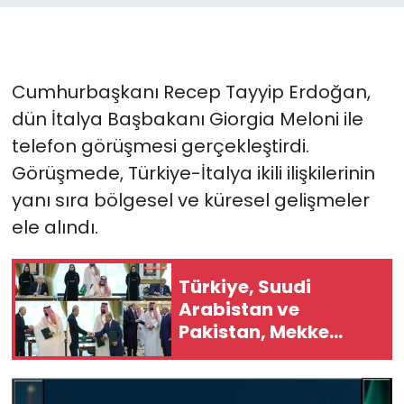
Cumhurbaşkanı Recep Tayyip Erdoğan,
dün İtalya Başbakanı Giorgia Meloni ile
telefon görüşmesi gerçekleştirdi.
Görüşmede, Türkiye-İtalya ikili ilişkilerinin
yanı sıra bölgesel ve küresel gelişmeler
ele alındı.
Türkiye, Suudi
Arabistan ve
Pakistan, Mekke
Ortak Savunma
Anlaşması'nı
imzaladı