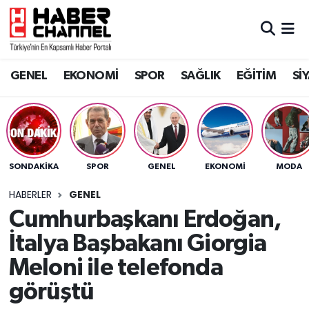
GENEL
Nöbetçi Eczaneler
GENEL
EKONOMİ
SPOR
SAĞLIK
EĞİTİM
Sİ
EKONOMİ
Hava Durumu
SPOR
Trafik Durumu
SAĞLIK
Süper Lig Puan Durumu ve Fikstür
SONDAKIKA
SPOR
GENEL
EKONOMİ
MODA
EĞİTİM
Tüm Manşetler
HABERLER
GENEL
Cumhurbaşkanı Erdoğan,
SİYASET
Son Dakika Haberleri
İtalya Başbakanı Giorgia
MAGAZİN
Haber Arşivi
Meloni ile telefonda
görüştü