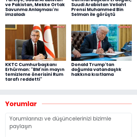
ve Pakistan, Mekke Ortak
Suudi Arabistan Veliaht
Savunma Anlaşması'nı
Prensi Muhammed Bin
imzaladı
Selman ile görüştü
KKTC Cumhurbaşkanı
Donald Trump'tan
Erhürman: "BM'nin mayın
doğumla vatandaşlık
temizleme önerisini Rum
hakkına kısıtlama
tarafı reddetti"
Yorumlar