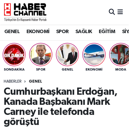
GENEL
Nöbetçi Eczaneler
GENEL
EKONOMİ
SPOR
SAĞLIK
EĞİTİM
Sİ
EKONOMİ
Hava Durumu
SPOR
Trafik Durumu
SAĞLIK
Süper Lig Puan Durumu ve Fikstür
SONDAKIKA
SPOR
GENEL
EKONOMİ
MODA
EĞİTİM
Tüm Manşetler
HABERLER
GENEL
Cumhurbaşkanı Erdoğan,
SİYASET
Son Dakika Haberleri
Kanada Başbakanı Mark
MAGAZİN
Haber Arşivi
Carney ile telefonda
görüştü