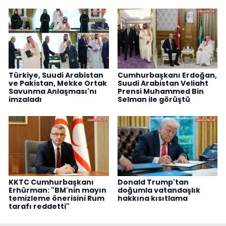
Türkiye, Suudi Arabistan
Cumhurbaşkanı Erdoğan,
ve Pakistan, Mekke Ortak
Suudi Arabistan Veliaht
Savunma Anlaşması'nı
Prensi Muhammed Bin
imzaladı
Selman ile görüştü
KKTC Cumhurbaşkanı
Donald Trump'tan
Erhürman: "BM'nin mayın
doğumla vatandaşlık
temizleme önerisini Rum
hakkına kısıtlama
tarafı reddetti"