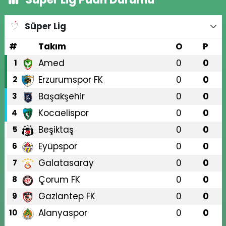
Süper Lig
#
Takım
O
P
Amed
0
0
1
Erzurumspor FK
0
0
2
Başakşehir
0
0
3
Kocaelispor
0
0
4
Beşiktaş
0
0
5
Eyüpspor
0
0
6
Galatasaray
0
0
7
Çorum FK
0
0
8
Gaziantep FK
0
0
9
Alanyaspor
0
0
10