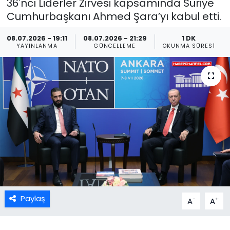
36'ncı Liderler Zirvesi kapsamında Suriye
Cumhurbaşkanı Ahmed Şara’yı kabul etti.
08.07.2026 - 19:11
08.07.2026 - 21:29
1 DK
YAYINLANMA
GÜNCELLEME
OKUNMA SÜRESI
Paylaş
-
+
A
A