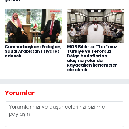
Cumhurbaşkanı Erdoğan,
MGB Bildirisi: "Ter*rsüz
Suudi Arabistan'ı ziyaret
Türkiye ve Terörsüz
edecek
Bölge hedeflerine
ulaşma yolunda
kaydedilen ilerlemeler
ele alındı"
Yorumlar