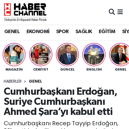
GENEL
Nöbetçi Eczaneler
GENEL
EKONOMİ
SPOR
SAĞLIK
EĞİTİM
Sİ
EKONOMİ
Hava Durumu
SPOR
Trafik Durumu
SAĞLIK
Süper Lig Puan Durumu ve Fikstür
MAGAZİN
CEMİYET
GÜNCEL
ENGLISH
GENEL
EĞİTİM
Tüm Manşetler
HABERLER
GENEL
Cumhurbaşkanı Erdoğan,
SİYASET
Son Dakika Haberleri
Suriye Cumhurbaşkanı
MAGAZİN
Haber Arşivi
Ahmed Şara’yı kabul etti
Cumhurbaşkanı Recep Tayyip Erdoğan,