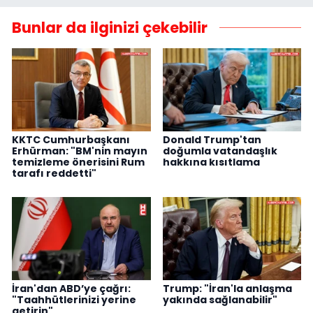
Bunlar da ilginizi çekebilir
KKTC Cumhurbaşkanı
Donald Trump'tan
Erhürman: "BM'nin mayın
doğumla vatandaşlık
temizleme önerisini Rum
hakkına kısıtlama
tarafı reddetti"
İran'dan ABD’ye çağrı:
Trump: "İran'la anlaşma
"Taahhütlerinizi yerine
yakında sağlanabilir"
getirin"