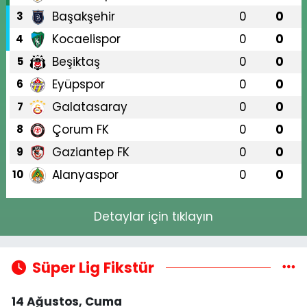
Başakşehir
0
0
3
Kocaelispor
0
0
4
Beşiktaş
0
0
5
Eyüpspor
0
0
6
Galatasaray
0
0
7
Çorum FK
0
0
8
Gaziantep FK
0
0
9
Alanyaspor
0
0
10
Detaylar için tıklayın
Süper Lig Fikstür
14 Ağustos, Cuma