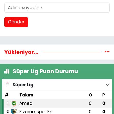
Gönder
Yükleniyor...
Süper Lig Puan Durumu
Süper Lig
#
Takım
O
P
Amed
0
0
1
Erzurumspor FK
0
0
2