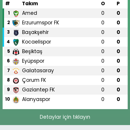
#
Takım
O
P
Amed
0
0
1
Erzurumspor FK
0
0
2
Başakşehir
0
0
3
Kocaelispor
0
0
4
Beşiktaş
0
0
5
Eyüpspor
0
0
6
Galatasaray
0
0
7
Çorum FK
0
0
8
Gaziantep FK
0
0
9
Alanyaspor
0
0
10
Detaylar için tıklayın