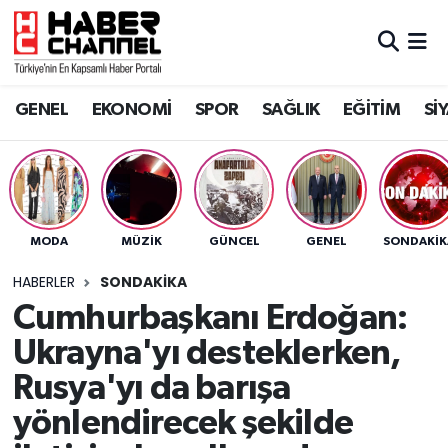
GENEL
Nöbetçi Eczaneler
GENEL
EKONOMİ
SPOR
SAĞLIK
EĞİTİM
Sİ
EKONOMİ
Hava Durumu
SPOR
Trafik Durumu
SAĞLIK
Süper Lig Puan Durumu ve Fikstür
MODA
MÜZİK
GÜNCEL
GENEL
SONDAKIK
EĞİTİM
Tüm Manşetler
HABERLER
SONDAKIKA
Cumhurbaşkanı Erdoğan:
SİYASET
Son Dakika Haberleri
Ukrayna'yı desteklerken,
MAGAZİN
Haber Arşivi
Rusya'yı da barışa
yönlendirecek şekilde