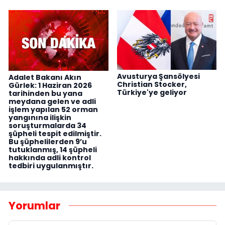
Avusturya Şansölyesi
Adalet Bakanı Akın
Christian Stocker,
Gürlek: 1 Haziran 2026
Türkiye'ye geliyor
tarihinden bu yana
meydana gelen ve adli
işlem yapılan 52 orman
yangınına ilişkin
soruşturmalarda 34
şüpheli tespit edilmiştir.
Bu şüphelilerden 9’u
tutuklanmış, 14 şüpheli
hakkında adli kontrol
tedbiri uygulanmıştır.
Yorumlar