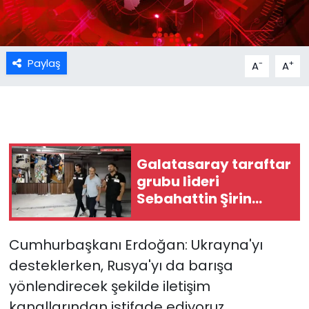
Paylaş
-
+
A
A
Galatasaray taraftar
grubu lideri
Sebahattin Şirin
gözaltına alındı
Cumhurbaşkanı Erdoğan: Ukrayna'yı
desteklerken, Rusya'yı da barışa
yönlendirecek şekilde iletişim
kanallarından istifade ediyoruz.