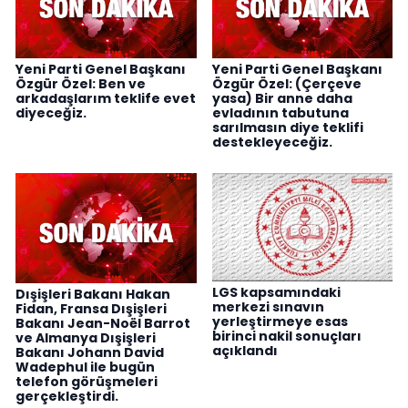
Yeni Parti Genel Başkanı
Yeni Parti Genel Başkanı
Özgür Özel: Ben ve
Özgür Özel: (Çerçeve
arkadaşlarım teklife evet
yasa) Bir anne daha
diyeceğiz.
evladının tabutuna
sarılmasın diye teklifi
destekleyeceğiz.
LGS kapsamındaki
Dışişleri Bakanı Hakan
merkezi sınavın
Fidan, Fransa Dışişleri
yerleştirmeye esas
Bakanı Jean-Noël Barrot
birinci nakil sonuçları
ve Almanya Dışişleri
açıklandı
Bakanı Johann David
Wadephul ile bugün
telefon görüşmeleri
gerçekleştirdi.