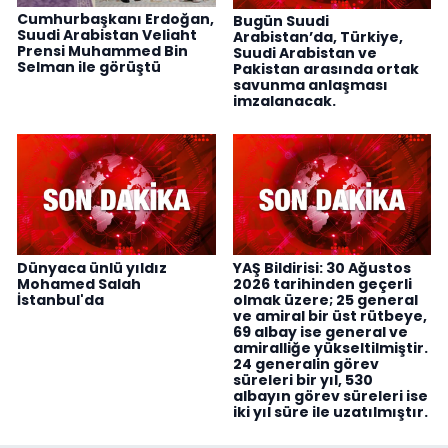
Cumhurbaşkanı Erdoğan,
Bugün Suudi
Suudi Arabistan Veliaht
Arabistan’da, Türkiye,
Prensi Muhammed Bin
Suudi Arabistan ve
Selman ile görüştü
Pakistan arasında ortak
savunma anlaşması
imzalanacak.
Dünyaca ünlü yıldız
YAŞ Bildirisi: 30 Ağustos
Mohamed Salah
2026 tarihinden geçerli
İstanbul'da
olmak üzere; 25 general
ve amiral bir üst rütbeye,
69 albay ise general ve
amiralliğe yükseltilmiştir.
24 generalin görev
süreleri bir yıl, 530
albayın görev süreleri ise
iki yıl süre ile uzatılmıştır.