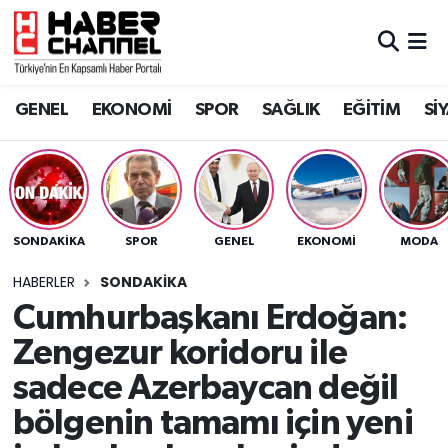
GENEL
Nöbetçi Eczaneler
GENEL
EKONOMİ
SPOR
SAĞLIK
EĞİTİM
Sİ
EKONOMİ
Hava Durumu
SPOR
Trafik Durumu
SAĞLIK
Süper Lig Puan Durumu ve Fikstür
SONDAKIKA
SPOR
GENEL
EKONOMİ
MODA
EĞİTİM
Tüm Manşetler
HABERLER
SONDAKIKA
Cumhurbaşkanı Erdoğan:
SİYASET
Son Dakika Haberleri
Zengezur koridoru ile
MAGAZİN
Haber Arşivi
sadece Azerbaycan değil
bölgenin tamamı için yeni