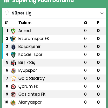
Süper Lig Puan Durumu
Süper Lig
#
Takım
O
P
Amed
0
0
1
Erzurumspor FK
0
0
2
Başakşehir
0
0
3
Kocaelispor
0
0
4
Beşiktaş
0
0
5
Eyüpspor
0
0
6
Galatasaray
0
0
7
Çorum FK
0
0
8
Gaziantep FK
0
0
9
Alanyaspor
0
0
10