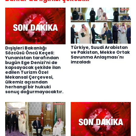
Türkiye, Suudi Arabistan
Dışişleri Bakanlığı
ve Pakistan, Mekke Ortak
Sözcüsü Öncü Keçeli:
Savunma Anlaşması'nı
Yunanistan tarafından
imzaladı
bugün Ege Denizi’ni de
kapsayacak şekilde ilan
edilen Turizm Özel
Mekansal Çerçevesi,
ülkemiz açısından
herhangi bir hukuki
sonuç doğurmayacaktır.