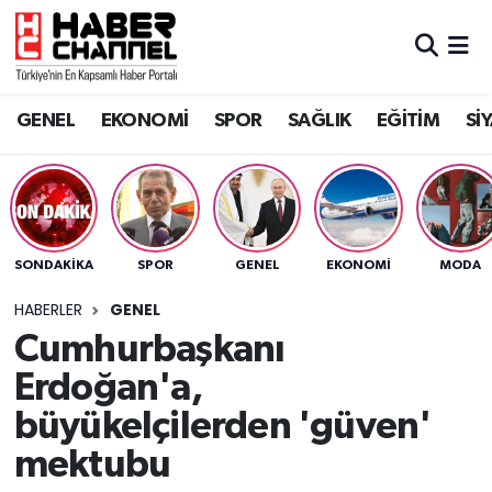
GENEL
Nöbetçi Eczaneler
GENEL
EKONOMİ
SPOR
SAĞLIK
EĞİTİM
Sİ
EKONOMİ
Hava Durumu
SPOR
Trafik Durumu
SAĞLIK
Süper Lig Puan Durumu ve Fikstür
SONDAKIKA
SPOR
GENEL
EKONOMİ
MODA
EĞİTİM
Tüm Manşetler
HABERLER
GENEL
Cumhurbaşkanı
SİYASET
Son Dakika Haberleri
Erdoğan'a,
MAGAZİN
Haber Arşivi
büyükelçilerden 'güven'
mektubu