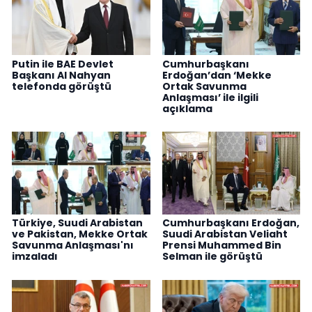
Putin ile BAE Devlet
Cumhurbaşkanı
Başkanı Al Nahyan
Erdoğan’dan ‘Mekke
telefonda görüştü
Ortak Savunma
Anlaşması’ ile ilgili
açıklama
Türkiye, Suudi Arabistan
Cumhurbaşkanı Erdoğan,
ve Pakistan, Mekke Ortak
Suudi Arabistan Veliaht
Savunma Anlaşması'nı
Prensi Muhammed Bin
imzaladı
Selman ile görüştü