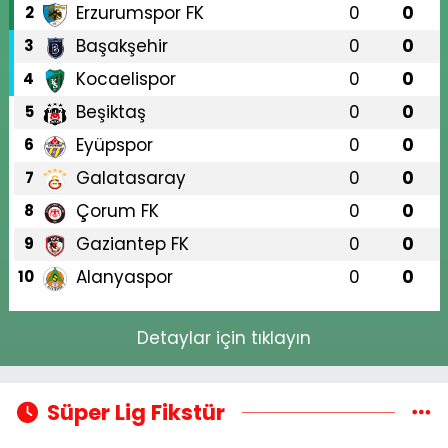
Erzurumspor FK
0
0
2
Başakşehir
0
0
3
Kocaelispor
0
0
4
Beşiktaş
0
0
5
Eyüpspor
0
0
6
Galatasaray
0
0
7
Çorum FK
0
0
8
Gaziantep FK
0
0
9
Alanyaspor
0
0
10
Detaylar için tıklayın
Süper Lig Fikstür