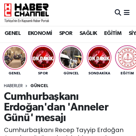
GENEL
Nöbetçi Eczaneler
GENEL
EKONOMİ
SPOR
SAĞLIK
EĞİTİM
Sİ
EKONOMİ
Hava Durumu
SPOR
Trafik Durumu
SAĞLIK
Süper Lig Puan Durumu ve Fikstür
GENEL
SPOR
GÜNCEL
SONDAKIKA
EĞİTİM
EĞİTİM
Tüm Manşetler
HABERLER
GÜNCEL
Cumhurbaşkanı
SİYASET
Son Dakika Haberleri
Erdoğan'dan 'Anneler
MAGAZİN
Haber Arşivi
Günü' mesajı
Cumhurbaşkanı Recep Tayyip Erdoğan