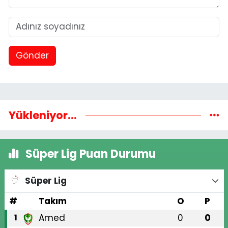
Gönder
Yükleniyor...
Süper Lig Puan Durumu
Süper Lig
#
Takım
O
P
Amed
0
0
1