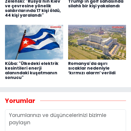
Zelenski: "Rusya'nın Kiev
Trump'ın golf sahasında
ve çevresine yönelik
silahlı bir kişi yakalandı
saldırılarında 17 kişi öldü,
44 kişi yaralandı"
Küba: "Ülkedeki elektrik
Romanya'da aşırı
kesintileri enerji
sıcaklar nedeniyle
alanındaki kuşatmanın
‘kırmızı alarm’ verildi
sonucu"
Yorumlar