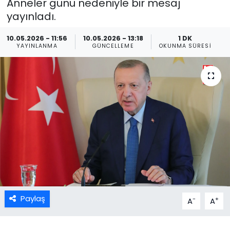
Anneler günü nedeniyle bir mesaj
yayınladı.
10.05.2026 - 11:56
10.05.2026 - 13:18
1 DK
YAYINLANMA
GÜNCELLEME
OKUNMA SÜRESI
Paylaş
-
+
A
A