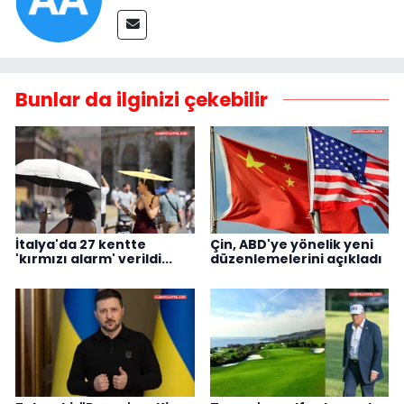
Bunlar da ilginizi çekebilir
İtalya'da 27 kentte
Çin, ABD'ye yönelik yeni
'kırmızı alarm' verildi...
düzenlemelerini açıkladı