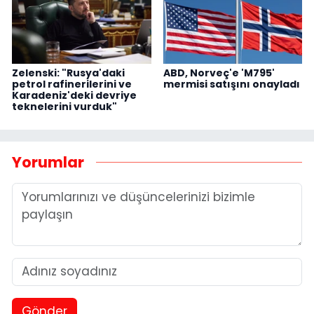
Zelenski: "Rusya'daki
ABD, Norveç'e 'M795'
petrol rafinerilerini ve
mermisi satışını onayladı
Karadeniz'deki devriye
teknelerini vurduk"
Yorumlar
Gönder