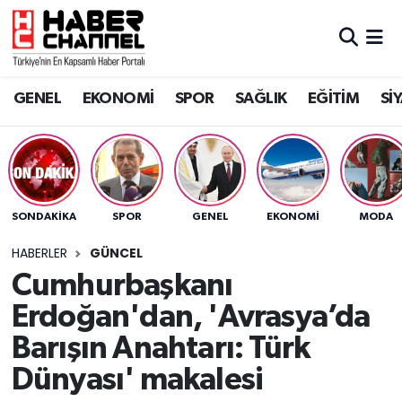
GENEL
Nöbetçi Eczaneler
GENEL
EKONOMİ
SPOR
SAĞLIK
EĞİTİM
Sİ
EKONOMİ
Hava Durumu
SPOR
Trafik Durumu
SAĞLIK
Süper Lig Puan Durumu ve Fikstür
SONDAKIKA
SPOR
GENEL
EKONOMİ
MODA
EĞİTİM
Tüm Manşetler
HABERLER
GÜNCEL
Cumhurbaşkanı
SİYASET
Son Dakika Haberleri
Erdoğan'dan, 'Avrasya’da
MAGAZİN
Haber Arşivi
Barışın Anahtarı: Türk
Dünyası' makalesi