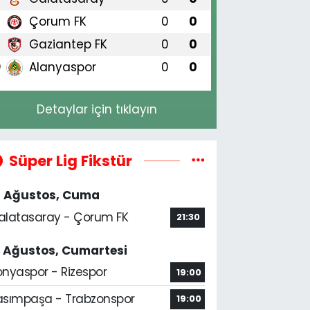
Çorum FK
0
0
8
Gaziantep FK
0
0
9
Alanyaspor
0
0
0
Detaylar için tıklayın
Süper Lig Fikstür
4 Ağustos, Cuma
alatasaray - Çorum FK
21:30
5 Ağustos, Cumartesi
onyaspor - Rizespor
19:00
asımpaşa - Trabzonspor
19:00