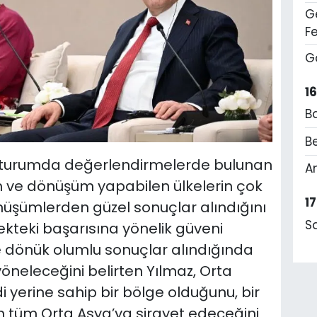
Ge
F
G
1
B
Be
turumda değerlendirmelerde bulunan
A
m ve dönüşüm yapabilen ülkelerin çok
1
nüşümlerden güzel sonuçlar alındığını
S
kteki başarısına yönelik güveni
ğe dönük olumlu sonuçlar alındığında
öneleceğini belirten Yılmaz, Orta
 yerine sahip bir bölge olduğunu, bir
 tüm Orta Asya’ya sirayet edeceğini