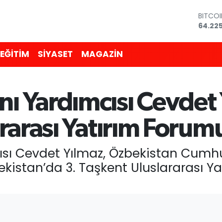
DOLA
47,67
EURO
55,04
EĞİTİM
SİYASET
MAGAZİN
STERLİ
64,21
GRAM 
6510.
 Yardımcısı Cevdet 
BİST10
13.799
BITCO
rarası Yatırım Forumu
64.225
sı Cevdet Yılmaz, Özbekistan Cumh
zbekistan’da 3. Taşkent Uluslararası 