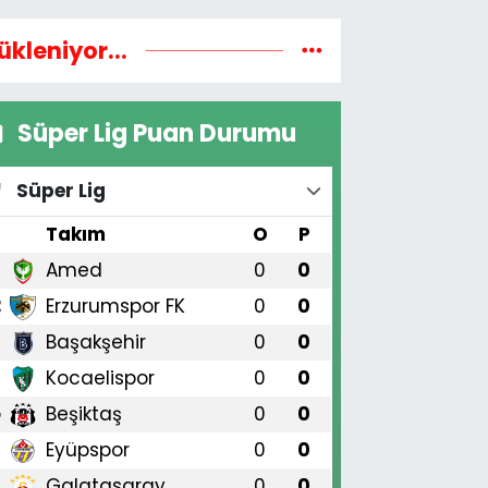
ükleniyor...
Süper Lig Puan Durumu
Süper Lig
#
Takım
O
P
Amed
0
0
1
Erzurumspor FK
0
0
2
Başakşehir
0
0
3
Kocaelispor
0
0
4
Beşiktaş
0
0
5
Eyüpspor
0
0
6
Galatasaray
0
0
7