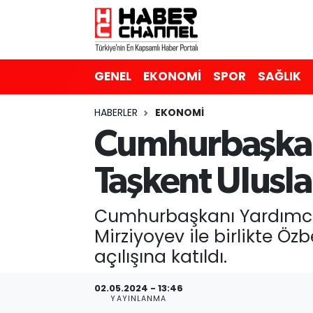
GENEL
Nöbetçi Eczaneler
GENEL
EKONOMİ
SPOR
SAĞLIK
EKONOMİ
Hava Durumu
HABERLER
EKONOMİ
SPOR
Trafik Durumu
Cumhurbaşkanı
SAĞLIK
Süper Lig Puan Durumu ve Fikstür
Taşkent Ulusla
EĞİTİM
Tüm Manşetler
Cumhurbaşkanı Yardımcı
SİYASET
Son Dakika Haberleri
Mirziyoyev ile birlikte Ö
açılışına katıldı.
MAGAZİN
Haber Arşivi
02.05.2024 - 13:46
YAYINLANMA