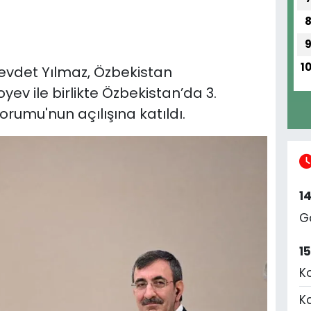
1
vdet Yılmaz, Özbekistan
ev ile birlikte Özbekistan’da 3.
orumu'nun açılışına katıldı.
1
G
1
K
K