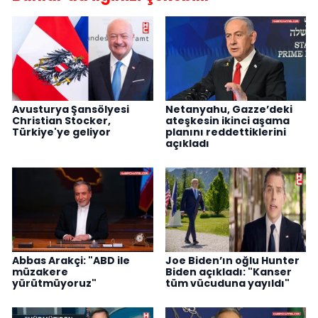
Avusturya Şansölyesi
Netanyahu, Gazze’deki
Christian Stocker,
ateşkesin ikinci aşama
Türkiye'ye geliyor
planını reddettiklerini
açıkladı
Abbas Arakçi: "ABD ile
Joe Biden’ın oğlu Hunter
müzakere
Biden açıkladı: "Kanser
yürütmüyoruz"
tüm vücuduna yayıldı"