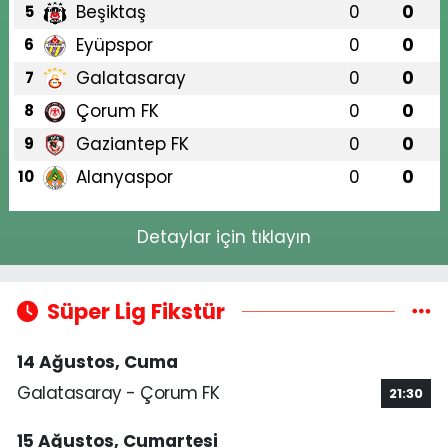
Beşiktaş
0
0
5
Eyüpspor
0
0
6
Galatasaray
0
0
7
Çorum FK
0
0
8
Gaziantep FK
0
0
9
Alanyaspor
0
0
10
Detaylar için tıklayın
Süper Lig Fikstür
14 Ağustos, Cuma
Galatasaray - Çorum FK
21:30
15 Ağustos, Cumartesi