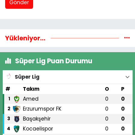
Gönder
Yükleniyor...
Süper Lig Puan Durumu
Süper Lig
#
Takım
O
P
Amed
0
0
1
Erzurumspor FK
0
0
2
Başakşehir
0
0
3
Kocaelispor
0
0
4