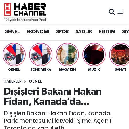
GENEL
Nöbetçi Eczaneler
GENEL
EKONOMİ
SPOR
SAĞLIK
EĞİTİM
Sİ
EKONOMİ
Hava Durumu
SPOR
Trafik Durumu
SAĞLIK
Süper Lig Puan Durumu ve Fikstür
GENEL
SONDAKIKA
MAGAZİN
MÜZİK
SANAT
EĞİTİM
Tüm Manşetler
HABERLER
GENEL
Dışişleri Bakanı Hakan
SİYASET
Son Dakika Haberleri
Fidan, Kanada’da...
MAGAZİN
Haber Arşivi
Dışişleri Bakanı Hakan Fidan, Kanada
Parlamentosu Milletvekili Şima Açan’ı
Toronto’da kabul etti.