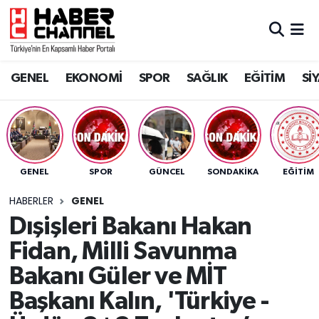
GENEL
Nöbetçi Eczaneler
GENEL
EKONOMİ
SPOR
SAĞLIK
EĞİTİM
Sİ
EKONOMİ
Hava Durumu
SPOR
Trafik Durumu
SAĞLIK
Süper Lig Puan Durumu ve Fikstür
GENEL
SPOR
GÜNCEL
SONDAKIKA
EĞİTİM
EĞİTİM
Tüm Manşetler
HABERLER
GENEL
Dışişleri Bakanı Hakan
SİYASET
Son Dakika Haberleri
Fidan, Milli Savunma
MAGAZİN
Haber Arşivi
Bakanı Güler ve MİT
Başkanı Kalın, 'Türkiye -