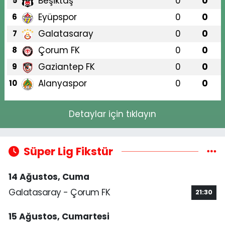
Beşiktaş
0
0
5
Eyüpspor
0
0
6
Galatasaray
0
0
7
Çorum FK
0
0
8
Gaziantep FK
0
0
9
Alanyaspor
0
0
10
Detaylar için tıklayın
Süper Lig Fikstür
14 Ağustos, Cuma
Galatasaray - Çorum FK
21:30
15 Ağustos, Cumartesi