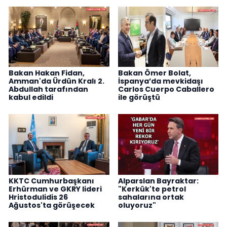
Bakan Hakan Fidan,
Bakan Ömer Bolat,
Amman'da Ürdün Kralı 2.
İspanya’da mevkidaşı
Abdullah tarafından
Carlos Cuerpo Caballero
kabul edildi
ile görüştü
KKTC Cumhurbaşkanı
Alparslan Bayraktar:
Erhürman ve GKRY lideri
"Kerkük'te petrol
Hristodulidis 26
sahalarına ortak
Ağustos'ta görüşecek
oluyoruz"