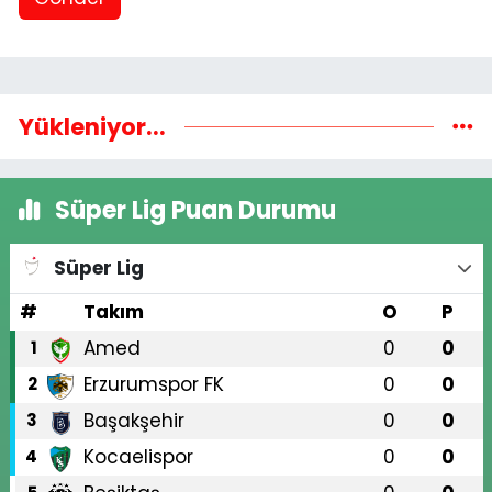
Yükleniyor...
Süper Lig Puan Durumu
Süper Lig
#
Takım
O
P
Amed
0
0
1
Erzurumspor FK
0
0
2
Başakşehir
0
0
3
Kocaelispor
0
0
4