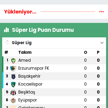
Yükleniyor...
Süper Lig Puan Durumu
Süper Lig
#
Takım
O
P
Amed
0
0
1
Erzurumspor FK
0
0
2
Başakşehir
0
0
3
Kocaelispor
0
0
4
Beşiktaş
0
0
5
Eyüpspor
0
0
6
7