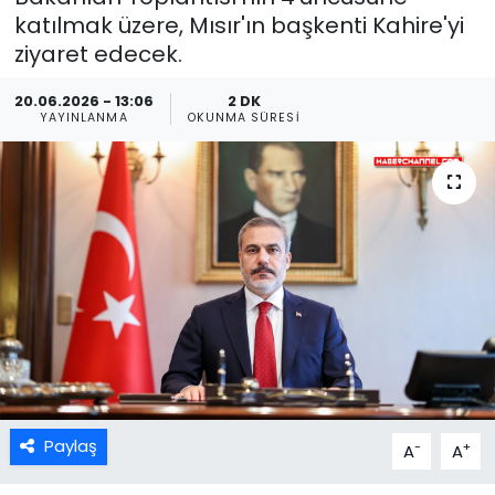
katılmak üzere, Mısır'ın başkenti Kahire'yi
ziyaret edecek.
20.06.2026 - 13:06
2 DK
YAYINLANMA
OKUNMA SÜRESI
Paylaş
-
+
A
A