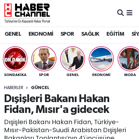
GENEL
Nöbetçi Eczaneler
GENEL
EKONOMİ
SPOR
SAĞLIK
EĞİTİM
Sİ
EKONOMİ
Hava Durumu
SPOR
Trafik Durumu
SAĞLIK
Süper Lig Puan Durumu ve Fikstür
SONDAKIKA
SPOR
GENEL
EKONOMİ
MODA
EĞİTİM
Tüm Manşetler
HABERLER
GÜNCEL
Dışişleri Bakanı Hakan
SİYASET
Son Dakika Haberleri
Fidan, Mısır'a gidecek
MAGAZİN
Haber Arşivi
Dışişleri Bakanı Hakan Fidan, Türkiye-
Mısır-Pakistan-Suudi Arabistan Dışişleri
Bakanları Toplantısı’nın 4’üncüsüne