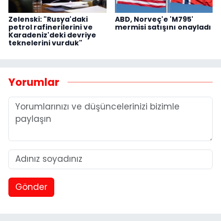
Zelenski: "Rusya'daki
ABD, Norveç'e 'M795'
petrol rafinerilerini ve
mermisi satışını onayladı
Karadeniz'deki devriye
teknelerini vurduk"
Yorumlar
Gönder