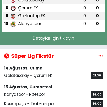
Galatasaray
0
0
Çorum FK
0
0
8
Gaziantep FK
0
0
9
Alanyaspor
0
0
10
Detaylar için tıklayın
Süper Lig Fikstür
14 Ağustos, Cuma
Galatasaray - Çorum FK
21:30
15 Ağustos, Cumartesi
Konyaspor - Rizespor
19:00
Kasımpaşa - Trabzonspor
19:00