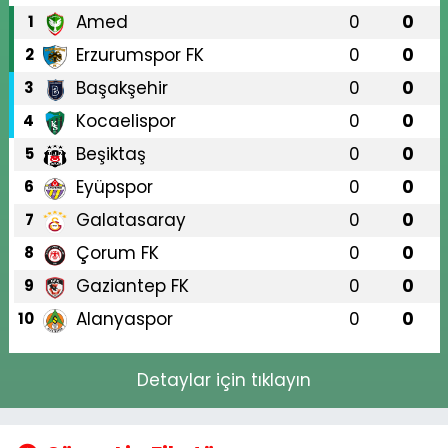
Amed
0
0
1
Erzurumspor FK
0
0
2
Başakşehir
0
0
3
Kocaelispor
0
0
4
Beşiktaş
0
0
5
Eyüpspor
0
0
6
Galatasaray
0
0
7
Çorum FK
0
0
8
Gaziantep FK
0
0
9
Alanyaspor
0
0
10
Detaylar için tıklayın