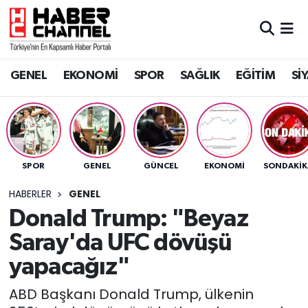
GENEL
Nöbetçi Eczaneler
GENEL
EKONOMİ
SPOR
SAĞLIK
EĞİTİM
Sİ
EKONOMİ
Hava Durumu
SPOR
Trafik Durumu
SAĞLIK
Süper Lig Puan Durumu ve Fikstür
SPOR
GENEL
GÜNCEL
EKONOMİ
SONDAKIK
EĞİTİM
Tüm Manşetler
HABERLER
GENEL
Donald Trump: "Beyaz
SİYASET
Son Dakika Haberleri
Saray'da UFC dövüşü
MAGAZİN
Haber Arşivi
yapacağız"
ABD Başkanı Donald Trump, ülkenin