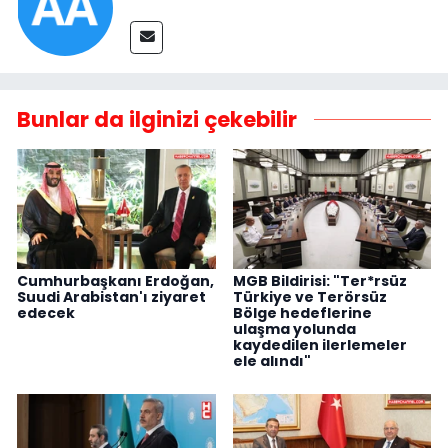
Bunlar da ilginizi çekebilir
Cumhurbaşkanı Erdoğan,
MGB Bildirisi: "Ter*rsüz
Suudi Arabistan'ı ziyaret
Türkiye ve Terörsüz
edecek
Bölge hedeflerine
ulaşma yolunda
kaydedilen ilerlemeler
ele alındı"