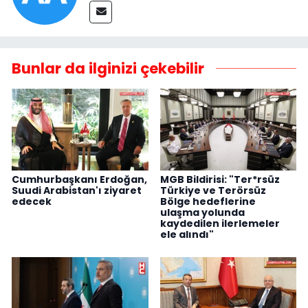
Bunlar da ilginizi çekebilir
Cumhurbaşkanı Erdoğan,
MGB Bildirisi: "Ter*rsüz
Suudi Arabistan'ı ziyaret
Türkiye ve Terörsüz
edecek
Bölge hedeflerine
ulaşma yolunda
kaydedilen ilerlemeler
ele alındı"