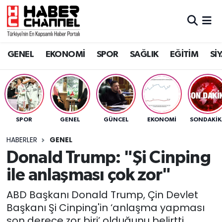
GENEL
Nöbetçi Eczaneler
GENEL
EKONOMİ
SPOR
SAĞLIK
EĞİTİM
Sİ
EKONOMİ
Hava Durumu
SPOR
Trafik Durumu
SAĞLIK
Süper Lig Puan Durumu ve Fikstür
SPOR
GENEL
GÜNCEL
EKONOMİ
SONDAKIK
EĞİTİM
Tüm Manşetler
HABERLER
GENEL
Donald Trump: "Şi Cinping
SİYASET
Son Dakika Haberleri
ile anlaşması çok zor"
MAGAZİN
Haber Arşivi
ABD Başkanı Donald Trump, Çin Devlet
Başkanı Şi Cinping'in ‘anlaşma yapması
son derece zor biri’ olduğunu belirtti.