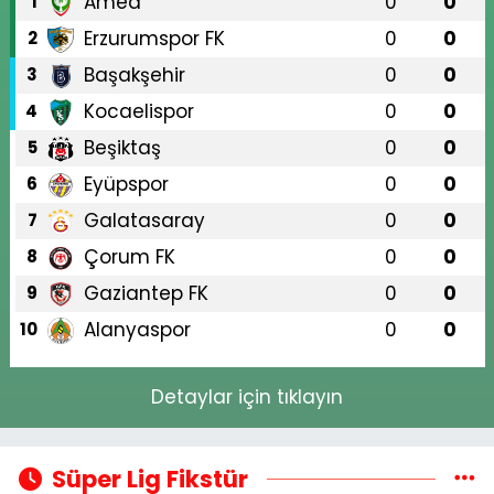
Amed
0
0
1
Erzurumspor FK
0
0
2
Başakşehir
0
0
3
Kocaelispor
0
0
4
Beşiktaş
0
0
5
Eyüpspor
0
0
6
Galatasaray
0
0
7
Çorum FK
0
0
8
Gaziantep FK
0
0
9
Alanyaspor
0
0
10
Detaylar için tıklayın
Süper Lig Fikstür