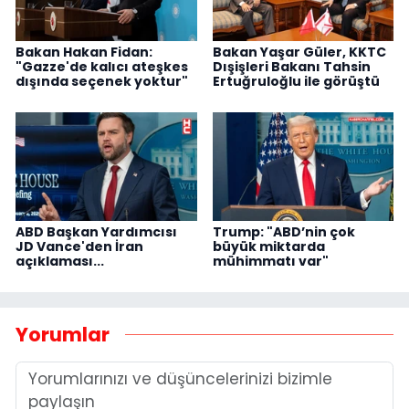
Bakan Hakan Fidan:
Bakan Yaşar Güler, KKTC
"Gazze'de kalıcı ateşkes
Dışişleri Bakanı Tahsin
dışında seçenek yoktur"
Ertuğruloğlu ile görüştü
ABD Başkan Yardımcısı
Trump: "ABD’nin çok
JD Vance'den İran
büyük miktarda
açıklaması...
mühimmatı var"
Yorumlar