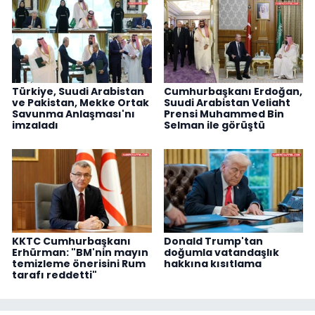
Türkiye, Suudi Arabistan
Cumhurbaşkanı Erdoğan,
ve Pakistan, Mekke Ortak
Suudi Arabistan Veliaht
Savunma Anlaşması'nı
Prensi Muhammed Bin
imzaladı
Selman ile görüştü
KKTC Cumhurbaşkanı
Donald Trump'tan
Erhürman: "BM'nin mayın
doğumla vatandaşlık
temizleme önerisini Rum
hakkına kısıtlama
tarafı reddetti"