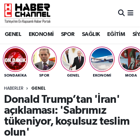
GENEL
Nöbetçi Eczaneler
GENEL
EKONOMİ
SPOR
SAĞLIK
EĞİTİM
Sİ
EKONOMİ
Hava Durumu
SPOR
Trafik Durumu
SAĞLIK
Süper Lig Puan Durumu ve Fikstür
SONDAKIKA
SPOR
GENEL
EKONOMİ
MODA
EĞİTİM
Tüm Manşetler
HABERLER
GENEL
Donald Trump’tan 'İran'
SİYASET
Son Dakika Haberleri
açıklaması: 'Sabrımız
MAGAZİN
Haber Arşivi
tükeniyor, koşulsuz teslim
olun'